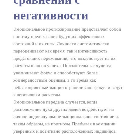
негативности
Эмоциональное прогнозирование представляет собой
систему предсказания будущих аффективных
состояний и их силы. Личности систематически
переоценивают как время, так и интенсивность
предстоящих переживаний, что воздействует на их
расчеты шансов успеха. Положительные чувства
увеличивают фокус и способствуют более
жизнерадостным оценкам, в то время как
неблагоприятные эмоции ограничивают фокус и ведут
к негативным расчетам.
Эмоциональное передача случается, когда
расположение духа других людей воздействует на
личное индивидуальное эмоциональное состояние и,
таким образом, на прогнозы. Пребывая в компании
уверенных и позитивно расположенных индивидов,