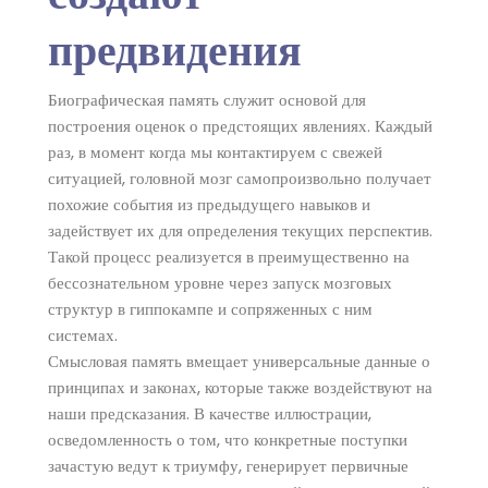
предвидения
Биографическая память служит основой для
построения оценок о предстоящих явлениях. Каждый
раз, в момент когда мы контактируем с свежей
ситуацией, головной мозг самопроизвольно получает
похожие события из предыдущего навыков и
задействует их для определения текущих перспектив.
Такой процесс реализуется в преимущественно на
бессознательном уровне через запуск мозговых
структур в гиппокампе и сопряженных с ним
системах.
Смысловая память вмещает универсальные данные о
принципах и законах, которые также воздействуют на
наши предсказания. В качестве иллюстрации,
осведомленность о том, что конкретные поступки
зачастую ведут к триумфу, генерирует первичные