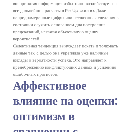
воспринятая информация избыточно воздействует на
все дальнейшие расчеты в Pin Up casino. Даже
непреднамеренные цифры или несвязанная сведения в
состоянии служить основанием для построения
предсказаний, искажая объективную оценку
вероятностей.
Селективная тенденция вынуждает искать и толковать
данные так, с целью она укрепляла уже наличные
взгляды о вероятности успеха. Это направляет к
пренебрежению конфликтующих данных и усилению
ошибочных прогнозов.
Аффективное
влияние на оценки:
оптимизм в
сравнении с