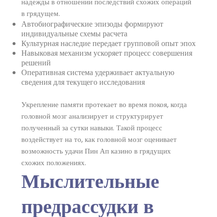
надежды в отношении последствий схожих операций
в грядущем.
Автобиографические эпизоды формируют
индивидуальные схемы расчета
Культурная наследие передает групповой опыт эпох
Навыковая механизм ускоряет процесс совершения
решений
Оперативная система удерживает актуальную
сведения для текущего исследования
Укрепление памяти протекает во время покоя, когда
головной мозг анализирует и структурирует
полученный за сутки навыки. Такой процесс
воздействует на то, как головной мозг оценивает
возможность удачи Пин Ап казино в грядущих
схожих положениях.
Мыслительные
предрассудки в