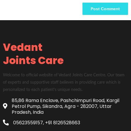
Vedant
Joints Care
Welcome to official website of Vedant Joints Care Centre. Our team
of experts and supportive staff believes in providing care which is
personalized to each patient's unique needs.
85,86 Rama Enclave, Pashchimpuri Road, Kargil
Petrol Pump, Sikandra, Agra - 282007, Uttar
Pradesh, India
05623559157, +91 8126528663