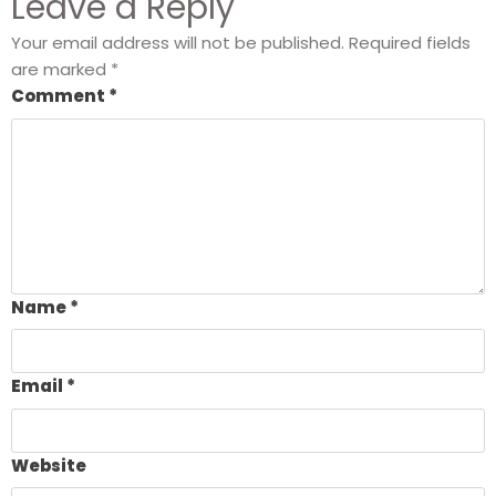
Leave a Reply
Your email address will not be published.
Required fields
are marked
*
Comment
*
Name
*
Email
*
Website