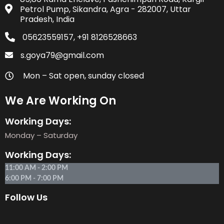
Petrol Pump, Sikandra, Agra - 282007, Uttar
Pradesh, India
05623559157, +91 8126528663
s.goya79@gmail.com
Mon – Sat open, sunday closed
We Are Working On
Working Days:
Monday – Saturday
Working Days:
11:00 AM - 2:00 PM
6:00 PM - 7:00 PM
Follow Us