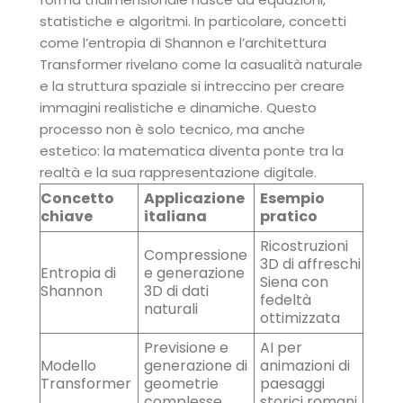
statistiche e algoritmi. In particolare, concetti
come l’entropia di Shannon e l’architettura
Transformer rivelano come la casualità naturale
e la struttura spaziale si intreccino per creare
immagini realistiche e dinamiche. Questo
processo non è solo tecnico, ma anche
estetico: la matematica diventa ponte tra la
realtà e la sua rappresentazione digitale.
Concetto
Applicazione
Esempio
chiave
italiana
pratico
Ricostruzioni
Compressione
3D di affreschi
Entropia di
e generazione
Siena con
Shannon
3D di dati
fedeltà
naturali
ottimizzata
Previsione e
AI per
Modello
generazione di
animazioni di
Transformer
geometrie
paesaggi
complesse
storici romani