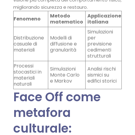
migliorando sicurezza e restauro.
Metodo
Applicazione
Fenomeno
matematico
italiana
Simulazioni
Distribuzione
Modelli di
per
casuale di
diffusione e
previsione
materiali
granularità
cedimenti
strutturali
Processi
Simulazioni
Analisi rischi
stocastici in
Monte Carlo
sismici su
materiali
e Markov
edifici storici
naturali
Face Off come
metafora
culturale: