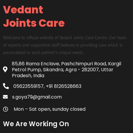
Vedant
Joints Care
Welcome to official website of Vedant Joints Care Centre. Our team
of experts and supportive staff believes in providing care which is
personalized to each patient's unique needs.
85,86 Rama Enclave, Pashchimpuri Road, Kargil
Petrol Pump, Sikandra, Agra - 282007, Uttar
Pradesh, India
05623559157, +91 8126528663
s.goya79@gmail.com
Mon – Sat open, sunday closed
We Are Working On