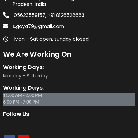
Pradesh, India
05623559157, +91 8126528663
s.goya79@gmail.com
Mon – Sat open, sunday closed
We Are Working On
Working Days:
Monday – Saturday
Working Days:
11:00 AM - 2:00 PM
6:00 PM - 7:00 PM
Follow Us