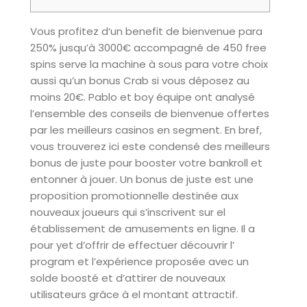
Vous profitez d‘un benefit de bienvenue para
250% jusqu’à 3000€ accompagné de 450 free
spins serve la machine à sous para votre choix
aussi qu’un bonus Crab si vous déposez au
moins 20€. Pablo et boy équipe ont analysé
l’ensemble des conseils de bienvenue offertes
par les meilleurs casinos en segment. En bref,
vous trouverez ici este condensé des meilleurs
bonus de juste pour booster votre bankroll et
entonner à jouer. Un bonus de juste est une
proposition promotionnelle destinée aux
nouveaux joueurs qui s’inscrivent sur el
établissement de amusements en ligne. Il a
pour yet d’offrir de effectuer découvrir l’
program et l’expérience proposée avec un
solde boosté et d’attirer de nouveaux
utilisateurs grâce à el montant attractif.