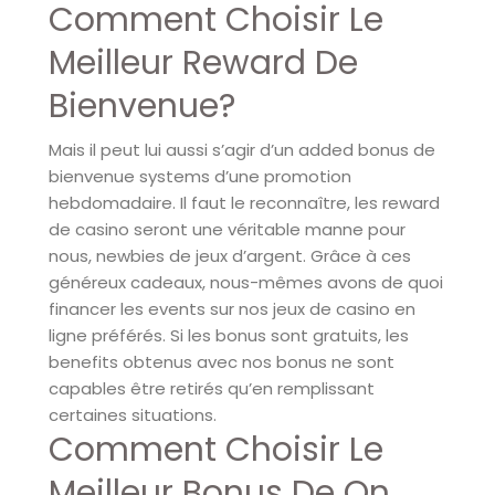
Comment Choisir Le
Meilleur Reward De
Bienvenue?
Mais il peut lui aussi s’agir d’un added bonus de
bienvenue systems d’une promotion
hebdomadaire. Il faut le reconnaître, les reward
de casino seront une véritable manne pour
nous, newbies de jeux d’argent. Grâce à ces
généreux cadeaux, nous-mêmes avons de quoi
financer les events sur nos jeux de casino en
ligne préférés. Si les bonus sont gratuits, les
benefits obtenus avec nos bonus ne sont
capables être retirés qu’en remplissant
certaines situations.
Comment Choisir Le
Meilleur Bonus De On