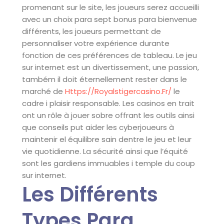
promenant sur le site, les joueurs serez accueilli
avec un choix para sept bonus para bienvenue
différents, les joueurs permettant de
personnaliser votre expérience durante
fonction de ces préférences de tableau. Le jeu
sur internet est un divertissement, une passion,
também il doit éternellement rester dans le
marché de
Https://royalstigercasino.fr/
le
cadre i plaisir responsable. Les casinos en trait
ont un rôle à jouer sobre offrant les outils ainsi
que conseils put aider les cyberjoueurs à
maintenir el équilibre sain dentre le jeu et leur
vie quotidienne. La sécurité ainsi que l’équité
sont les gardiens immuables i temple du coup
sur internet.
Les Différents
Types Para