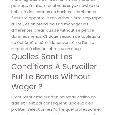
package à l’aise, o qual vous soyez newbie ou
habitué des casinos en hachure. L’ambiance
futuriste apporte le ton without être trop tape-
à-l’œil, et on prend plaisir à manager les
différentes areas du site without se perdre
dans les menus. Chaque session de tableau a
ce éphémère côté “découverte”, où l’on se
surprend à cliquer sobre jeu en coup.
Quelles Sont Les
Conditions À Surveiller
Put Le Bonus Without
Wager ?
C’est l’atout majeur d’un nouveau casino en
trait et il est par conséquent judicieux d’en
profiter. Sélectionnez l’offre quel professionnel