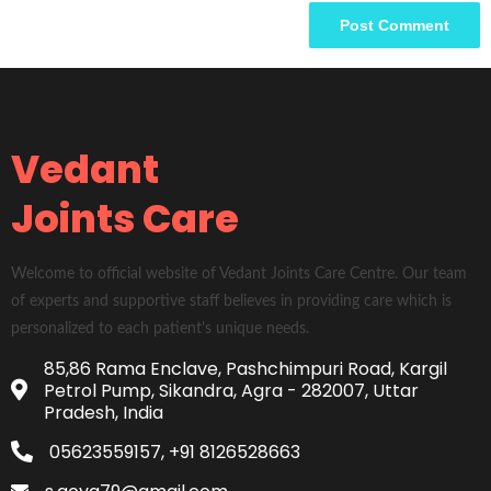
Vedant
Joints Care
Welcome to official website of Vedant Joints Care Centre. Our team
of experts and supportive staff believes in providing care which is
personalized to each patient's unique needs.
85,86 Rama Enclave, Pashchimpuri Road, Kargil
Petrol Pump, Sikandra, Agra - 282007, Uttar
Pradesh, India
05623559157, +91 8126528663