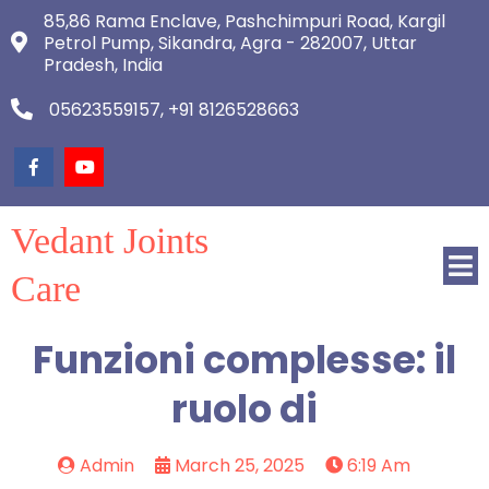
85,86 Rama Enclave, Pashchimpuri Road, Kargil
Petrol Pump, Sikandra, Agra - 282007, Uttar
Pradesh, India
05623559157, +91 8126528663
Vedant Joints
Care
Funzioni complesse: il
ruolo di
Admin
March 25, 2025
6:19 Am