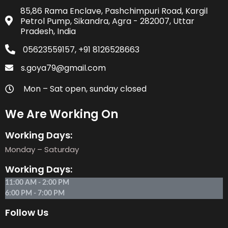
85,86 Rama Enclave, Pashchimpuri Road, Kargil
Petrol Pump, Sikandra, Agra - 282007, Uttar
Pradesh, India
05623559157, +91 8126528663
s.goya79@gmail.com
Mon – Sat open, sunday closed
We Are Working On
Working Days:
Monday – Saturday
Working Days:
11:00 AM - 2:00 PM
6:00 PM - 7:00 PM
Follow Us