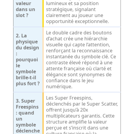
valeur
lumineux et sa position
dans un
stratégique, signalant
slot ?
clairement au joueur une
opportunité exceptionnelle.
Le double cadre des boutons
2. La
d’achat crée une hiérarchie
physique
visuelle qui capte l’attention,
du design
renforçant la reconnaissance
:
instantanée du symbole clé. Ce
pourquoi
contraste élevé répond à une
le
attente française où clarté et
symbole
élégance sont synonymes de
brille-t-il
confiance dans le jeu
plus fort ?
numérique.
Les Super Freespins,
3. Super
déclenchés par le Super Scatter,
Freespins
offrent jusqu’à 20x
: quand
multiplicateurs garantis. Cette
un
structure amplifie la valeur
symbole
perçue et s’inscrit dans une
déclenche
culture française où la