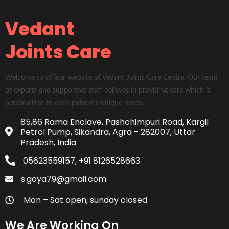
Vedant
Joints Care
Welcome to official website of Vedant Joints Care Centre. Our team
of experts and supportive staff believes in providing care which is
personalized to each patient's unique needs.
85,86 Rama Enclave, Pashchimpuri Road, Kargil
Petrol Pump, Sikandra, Agra - 282007, Uttar
Pradesh, India
05623559157, +91 8126528663
s.goya79@gmail.com
Mon – Sat open, sunday closed
We Are Working On