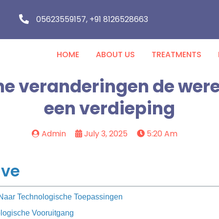
05623559157, +91 8126528663
HOME
ABOUT US
TREATMENTS
e veranderingen de were
een verdieping
Admin
July 3, 2025
5:20 Am
ave
 Naar Technologische Toepassingen
logische Vooruitgang