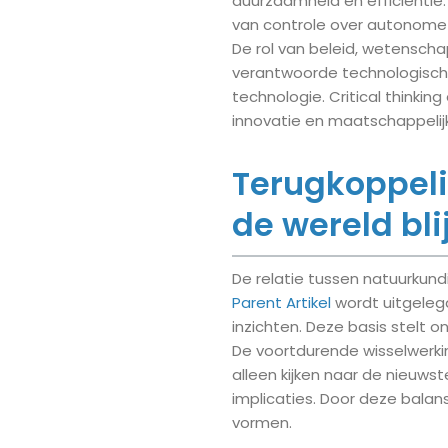
duurzaamheid en efficiëntie. 
van controle over autonome
De rol van beleid, wetenschap
verantwoorde technologische 
technologie. Critical thinkin
innovatie en maatschappelij
Terugkoppeli
de wereld bl
De relatie tussen natuurkundi
Parent Artikel
wordt uitgeleg
inzichten. Deze basis stelt 
De voortdurende wisselwerkin
alleen kijken naar de nieuws
implicaties. Door deze bala
vormen.