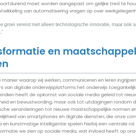
y voortdurend moet worden aangepast om gelijke tred te hou
twikkeling van automatisering vragen op over werkgelegenhe
 groei vereist niet alleen technologische innovatie, maar ook a
."
nsformatie en maatschappel
en
de manier waarop wij werken, communiceren en leren ingrijpe
s van digitale onderwijsplatforms het onderwijs toegankelijk
ndien heeft de opkomst van sociale media geleid tot nie
eid en bewustwording, maar ook tot uitdagingen rondom de
ische veranderingen tot nieuwe maatschappelijke normen e
jkheid van smartphones en digitale diensten, die onze co
 en kunstmatige intelligentie spelen hierbij een centrale rol.
formatie we zien op sociale media, wat invloed heeft op o