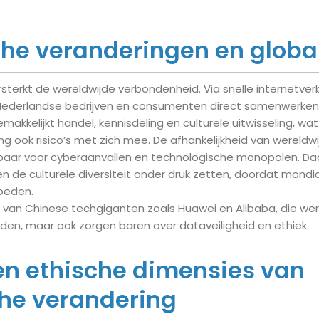
he veranderingen en global
sterkt de wereldwijde verbondenheid. Via snelle internetver
ederlandse bedrijven en consumenten direct samenwerken 
makkelijkt handel, kennisdeling en culturele uitwisseling, wat
ng ook risico’s met zich mee. De afhankelijkheid van wereldw
aar voor cyberaanvallen en technologische monopolen. Da
n de culturele diversiteit onder druk zetten, doordat mondi
loeden.
 van Chinese techgiganten zoals Huawei en Alibaba, die we
den, maar ook zorgen baren over dataveiligheid en ethiek.
en ethische dimensies van
he verandering