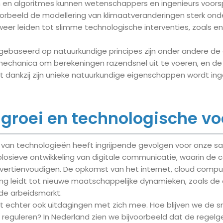
n en algoritmes kunnen wetenschappers en ingenieurs voor
voorbeeld de modellering van klimaatveranderingen sterk on
 weer leiden tot slimme technologische interventies, zoals 
gebaseerd op natuurkundige principes zijn onder andere d
chanica om berekeningen razendsnel uit te voeren, en de 
t dankzij zijn unieke natuurkundige eigenschappen wordt ing
 groei en technologische v
ei van technologieën heeft ingrijpende gevolgen voor onze 
losieve ontwikkeling van digitale communicatie, waarin de c
jd vertienvoudigen. De opkomst van het internet, cloud com
ting leidt tot nieuwe maatschappelijke dynamieken, zoals de
e arbeidsmarkt.
t echter ook uitdagingen met zich mee. Hoe blijven we de s
reguleren? In Nederland zien we bijvoorbeeld dat de regel