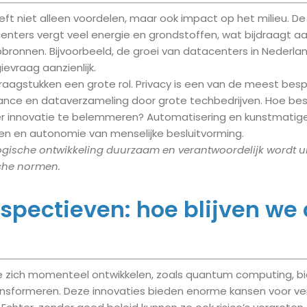
ft niet alleen voordelen, maar ook impact op het milieu. De
nters vergt veel energie en grondstoffen, wat bijdraagt a
lpbronnen. Bijvoorbeeld, de groei van datacenters in Nederla
evraag aanzienlijk.
raagstukken een grote rol. Privacy is een van de meest bes
lance en dataverzameling door grote techbedrijven. Hoe b
r innovatie te belemmeren? Automatisering en kunstmatige 
en en autonomie van menselijke besluitvorming.
logische ontwikkeling duurzaam en verantwoordelijk wordt u
che normen.
pectieven: hoe blijven we 
e zich momenteel ontwikkelen, zoals quantum computing, bi
ransformeren. Deze innovaties bieden enorme kansen voor ve