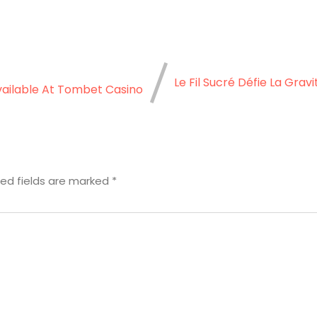
Le Fil Sucré Défie La Grav
vailable At Tombet Casino
red fields are marked
*