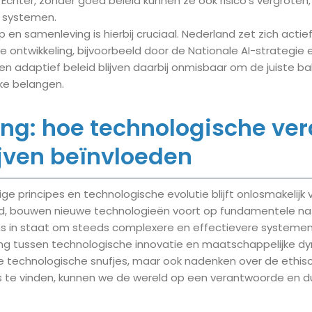
Echter, zonder goed beleid kunnen ze ook risico’s vergroten, 
 systemen.
 en samenleving is hierbij cruciaal. Nederland zet zich actief
ontwikkeling, bijvoorbeeld door de Nationale AI-strategie 
g en adaptief beleid blijven daarbij onmisbaar om de juiste b
ke belangen.
ng: hoe technologische ve
ijven beïnvloeden
ge principes en technologische evolutie blijft onlosmakelijk 
d, bouwen nieuwe technologieën voort op fundamentele na
ons in staat om steeds complexere en effectievere systemen
g tussen technologische innovatie en maatschappelijke dyna
te technologische snufjes, maar ook nadenken over de ethis
ns te vinden, kunnen we de wereld op een verantwoorde en d