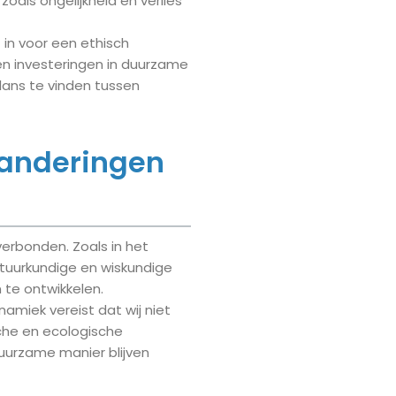
zoals ongelijkheid en verlies
 in voor een ethisch
en investeringen in duurzame
alans te vinden tussen
randeringen
verbonden. Zoals in het
tuurkundige en wiskundige
 te ontwikkelen.
miek vereist dat wij niet
che en ecologische
uurzame manier blijven