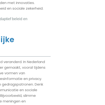
den met innovaties.
id en sociale zekerheid.
daptief beleid en
ijke
nd veranderd. In Nederland
er gemaakt, vooral tijdens
uwe vormen van
sinformatie en privacy.
n gedragspatronen. Denk
mmunicatie en sociale
 Bijvoorbeeld, slimme
nze meningen en