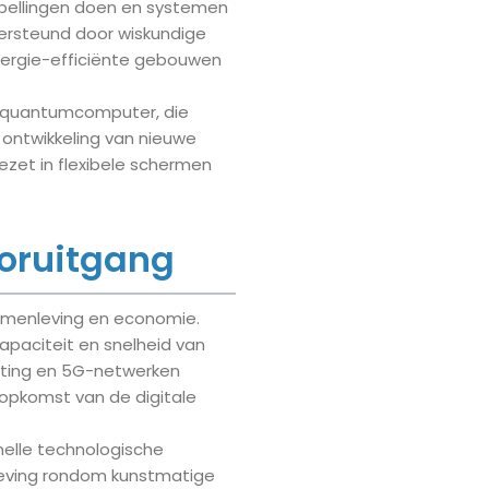
spellingen doen en systemen
dersteund door wiskundige
energie-efficiënte gebouwen
e quantumcomputer, die
ontwikkeling van nieuwe
ezet in flexibele schermen
ooruitgang
samenleving en economie.
apaciteit en snelheid van
puting en 5G-netwerken
 opkomst van de digitale
nelle technologische
geving rondom kunstmatige