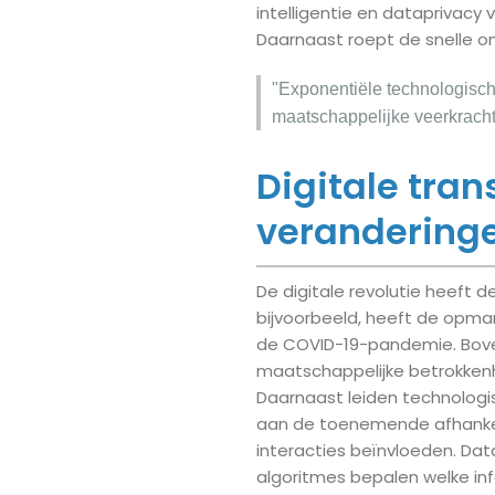
intelligentie en dataprivac
Daarnaast roept de snelle on
"Exponentiële technologische
maatschappelijke veerkracht
Digitale tra
verandering
De digitale revolutie heeft 
bijvoorbeeld, heeft de opmar
de COVID-19-pandemie. Bove
maatschappelijke betrokkenh
Daarnaast leiden technolog
aan de toenemende afhankeli
interacties beïnvloeden. Data
algoritmes bepalen welke in