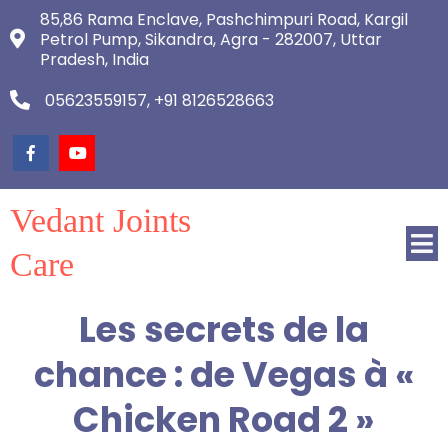
85,86 Rama Enclave, Pashchimpuri Road, Kargil
Petrol Pump, Sikandra, Agra - 282007, Uttar
Pradesh, India
05623559157, +91 8126528663
Vedant Joints
Care
Les secrets de la
chance : de Vegas à «
Chicken Road 2 »