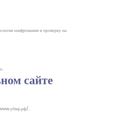
ологии шифрования и проверку на
о.
ном сайте
/www.убмр.рф/ .