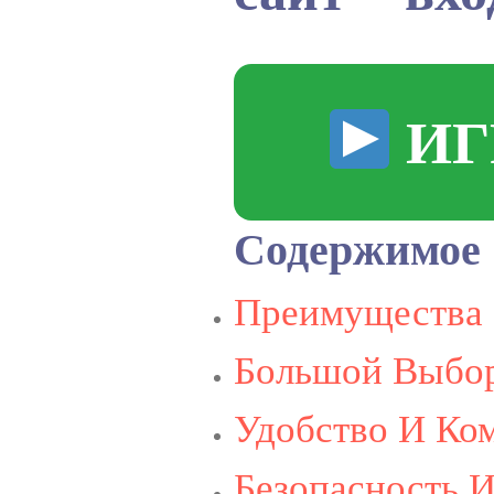
ИГ
Содержимое
Преимущества 
Большой Выбо
Удобство И Ко
Безопасность 