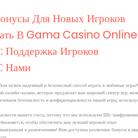
онусы Для Новых Игроков
рать В Gama Casino Online
: Поддержка Игроков
С Нами
Вам нужен надежный и безопасный способ играть в любимые игры? 
нлайн-казино, которое предлагает вам широкий спектр игр, вклю
печиваем безопасность и конфиденциальность вашей игры, использу
пасности вашего счета, потому что мы используем SSL-шифровани
бновляется, чтобы обеспечить вам лучший игровой опыт.
ыигрышам и развлечениям! Вам доступны различные бонусы и акци
оду.