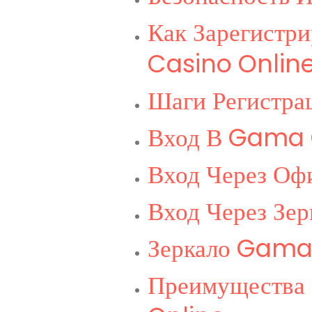
Как Зарегистр
Casino Onlin
Шаги Регистра
Вход В Gama 
Вход Через Оф
Вход Через Зер
Зеркало Gama 
Преимущества