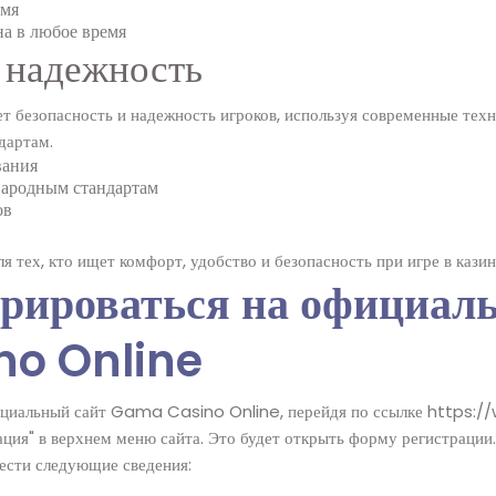
емя
а в любое время
 надежность
безопасность и надежность игроков, используя современные техн
дартам.
вания
народным стандартам
ов
я тех, кто ищет комфорт, удобство и безопасность при игре в казин
трироваться на официаль
o Online
ициальный сайт Gama Casino Online, перейдя по ссылке https:/
ация" в верхнем меню сайта. Это будет открыть форму регистрации.
ести следующие сведения: