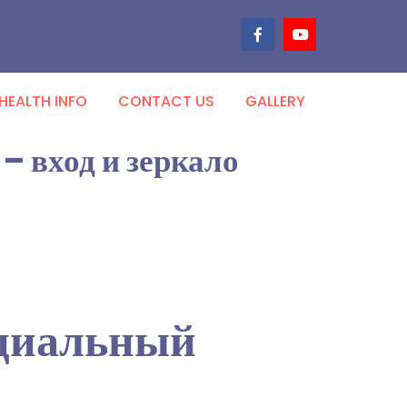
HEALTH INFO
CONTACT US
GALLERY
 вход и зеркало
циальный