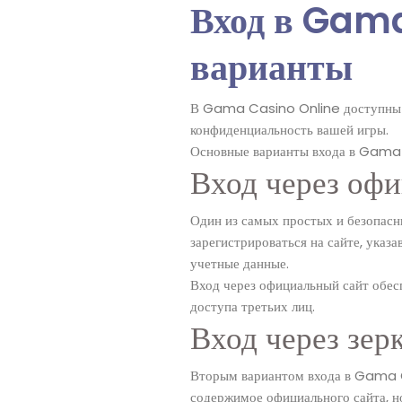
Вход в Gama
варианты
В Gama Casino Online доступны не
конфиденциальность вашей игры.
Основные варианты входа в Gama
Вход через оф
Один из самых простых и безопасн
зарегистрироваться на сайте, указа
учетные данные.
Вход через официальный сайт обес
доступа третьих лиц.
Вход через зер
Вторым вариантом входа в Gama Ca
содержимое официального сайта, но