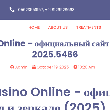
05623559157, +91 8126528663
HOME
ABOUT US
TREATMENTS
line – официальный сайт –
2025.5466
Admin
October 19, 2025
10:20 Am
ino Online - офи
од и зеркало (2025)