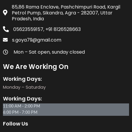
85,86 Rama Enclave, Pashchimpuri Road, Kargil
Petrol Pump, Sikandra, Agra - 282007, Uttar
Pradesh, India
05623559157, +91 8126528663
s.goya79@gmail.com
Mon – Sat open, sunday closed
We Are Working On
Working Days:
Monday – Saturday
Working Days:
11:00 AM - 2:00 PM
6:00 PM - 7:00 PM
Follow Us