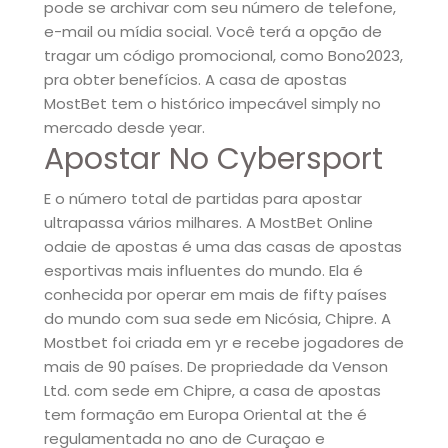
pode se archivar com seu número de telefone,
e-mail ou mídia social. Você terá a opção de
tragar um código promocional, como Bono2023,
pra obter benefícios. A casa de apostas
MostBet tem o histórico impecável simply no
mercado desde year.
Apostar No Cybersport
E o número total de partidas para apostar
ultrapassa vários milhares. A MostBet Online
odaie de apostas é uma das casas de apostas
esportivas mais influentes do mundo. Ela é
conhecida por operar em mais de fifty países
do mundo com sua sede em Nicósia, Chipre. A
Mostbet foi criada em yr e recebe jogadores de
mais de 90 países. De propriedade da Venson
Ltd. com sede em Chipre, a casa de apostas
tem formação em Europa Oriental at the é
regulamentada no ano de Curaçao e