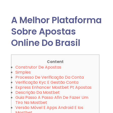
A Melhor Plataforma
Sobre Apostas
Online Do Brasil
Content
Construtor De Apostas
Simples
Processo De Verificação Da Conta
Verificação Kyc E Gestão Conta
Express Enhancer Mostbet Pt Apostas
Descrição Da Mostbet
Guia Passo A Passo Afin De Fazer Um
Tiro Na Mostbet
Versão Móvel E Apps Android E Ios
Mostbet