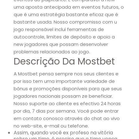
uma aposta antecipada em eventos futuros, o
que é uma estratégia bastante eficaz que é
bastante usada. Nosso compromisso com u
jogo responsável inclui ferramentas de
autocontrole, limites de depósito e apoio a
new jogadores que possam desenvolver
problemas relacionados ao jogo.
Descrição Da Mostbet
A Mostbet pensa sempre nos seus clientes e
por isso tem uma importante variedade de
bônus e promoções disponíveis para que seus
jogadores nacionais possam ze beneficiar.
Nosso suporte ao cliente es efectivo 24 horas
por dia, 7 dias por semana. Você pode entrar
em contato conosco através do chat ao vivo
no web-site, e-mail ou telefone.
Assim, quando você ex profeso na vitória
sobre um time, é preciso que o time vença