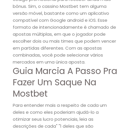
bônus. Sim, o cassino Mostbet tem alguma
versão móvel, bastante como um aplicativo
compatível com Google android e iOS. Esse
formato de intencionadamente é chamado de
apostas múltiplas, em que o jogador pode
escolher dois ou mais times que podem vencer
em partidas diferentes. Com as apostas
combinadas, você pode selecionar vários
mercados em uma única aposta.
Guia Marcia A Passo Pra
Fazer Um Saque Na
Mostbet
Para entender mais a respeito de cada um
deles e como eles poderiam ajudá-lo a
otimizar seus lucro potenciais, leia as
descrições de cada" "1 deles que são