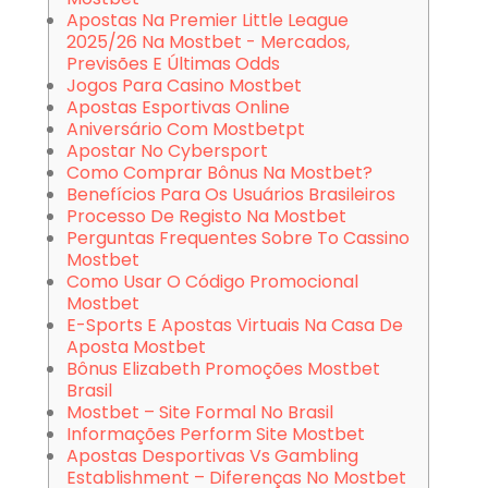
Apostas Na Premier Little League
2025/26 Na Mostbet - Mercados,
Previsões E Últimas Odds
Jogos Para Casino Mostbet
Apostas Esportivas Online
Aniversário Com Mostbetpt
Apostar No Cybersport
Como Comprar Bônus Na Mostbet?
Benefícios Para Os Usuários Brasileiros
Processo De Registo Na Mostbet
Perguntas Frequentes Sobre To Cassino
Mostbet
Como Usar O Código Promocional
Mostbet
E-Sports E Apostas Virtuais Na Casa De
Aposta Mostbet
Bônus Elizabeth Promoções Mostbet
Brasil
Mostbet – Site Formal No Brasil
Informações Perform Site Mostbet
Apostas Desportivas Vs Gambling
Establishment – Diferenças No Mostbet