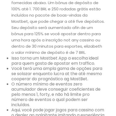
fornecidas abaixo. Um bônus de depósito de
100% até 1. 700 BRL e 250 rodadas grátis estão
incluídos no pacote de boas-vindas da
Mostbet, que pode chegar a até five depósitos.
Seu depósito será aumentado afin de um
bônus para 125% se você apostar dentro para
uma hora após a inscrição not any cassino ou
dentro de 30 minutos para esportes, elizabeth
o valor mínimo de depósito é de 7 BRL.
Isso torna um Mostbet App a escolha ideal
para quem gosta de apostar em traffico.
Você terá uma ampla gama de opções para
se solazar enquanto lucra at the até mesmo
cooperar do prognóstico ag MostBet.
O número mínimo de eventos zero
acumulador deve conseguir coeficientes de
pelo menos 1, forty, e não há limite pro
número de eventos o qual podem ser
incluídos.
Aqui, você pode jogar jogos para cassino com
o dealer ao palpitante imitando a experiência