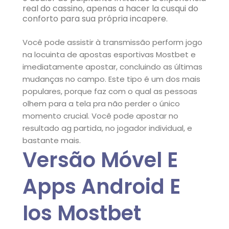
real do cassino, apenas a hacer la cusqui do
conforto para sua própria incapere.
Você pode assistir à transmissão perform jogo
na locuinta de apostas esportivas Mostbet e
imediatamente apostar, concluindo as últimas
mudanças no campo. Este tipo é um dos mais
populares, porque faz com o qual as pessoas
olhem para a tela pra não perder o único
momento crucial. Você pode apostar no
resultado ag partida, no jogador individual, e
bastante mais.
Versão Móvel E
Apps Android E
Ios Mostbet