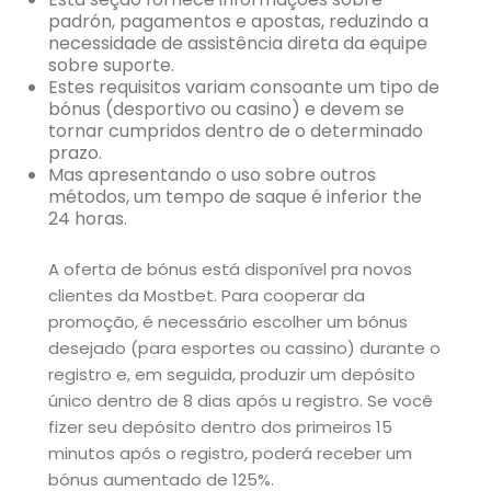
padrón, pagamentos e apostas, reduzindo a
necessidade de assistência direta da equipe
sobre suporte.
Estes requisitos variam consoante um tipo de
bónus (desportivo ou casino) e devem se
tornar cumpridos dentro de o determinado
prazo.
Mas apresentando o uso sobre outros
métodos, um tempo de saque é inferior the
24 horas.
A oferta de bónus está disponível pra novos
clientes da Mostbet. Para cooperar da
promoção, é necessário escolher um bónus
desejado (para esportes ou cassino) durante o
registro e, em seguida, produzir um depósito
único dentro de 8 dias após u registro. Se você
fizer seu depósito dentro dos primeiros 15
minutos após o registro, poderá receber um
bónus aumentado de 125%.