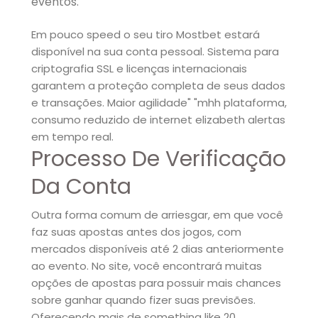
eventos.
Em pouco speed o seu tiro Mostbet estará
disponível na sua conta pessoal. Sistema para
criptografia SSL e licenças internacionais
garantem a proteção completa de seus dados
e transações. Maior agilidade" "mhh plataforma,
consumo reduzido de internet elizabeth alertas
em tempo real.
Processo De Verificação
Da Conta
Outra forma comum de arriesgar, em que você
faz suas apostas antes dos jogos, com
mercados disponíveis até 2 dias anteriormente
ao evento. No site, você encontrará muitas
opções de apostas para possuir mais chances
sobre ganhar quando fizer suas previsões.
Oferecendo mais de something like 20