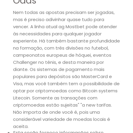
Odds
Nem todas as apostas precisam ser jogadas,
mas é preciso adivinhar quase tudo para
vencer. A linha atual ag Mostbet pode atender
às necessidades para qualquer jogador
experiente. Há também bastante profundidade
na formação, com três divisões no futebol,
campeonatos europeus de hóquei, eventos
Challenger no tênis, e desta maneira por
diante. Os sistemas de pagamento mais
populares para depósitos são MasterCard e
Visa, mas você também tem a possibilidade de
optar por criptomoedas como Bitcoin systems
Litecoin. Somente as transações com
criptomoedas estão sujeitas" "a new tarifas.
Não importa de onde você é, pois uma
considerável variedade de moedas locais é
aceita.
Esta seção fornece informações sobre