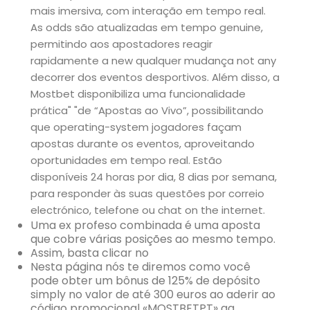
mais imersiva, com interação em tempo real.
As odds são atualizadas em tempo genuine,
permitindo aos apostadores reagir
rapidamente a new qualquer mudança not any
decorrer dos eventos desportivos. Além disso, a
Mostbet disponibiliza uma funcionalidade
prática" "de “Apostas ao Vivo”, possibilitando
que operating-system jogadores façam
apostas durante os eventos, aproveitando
oportunidades em tempo real. Estão
disponíveis 24 horas por dia, 8 dias por semana,
para responder às suas questões por correio
electrónico, telefone ou chat on the internet.
Uma ex profeso combinada é uma aposta
que cobre várias posições ao mesmo tempo.
Assim, basta clicar no
Nesta página nós te diremos como você
pode obter um bônus de 125% de depósito
simply no valor de até 300 euros ao aderir ao
código promocional «MOSTBETPT» ag