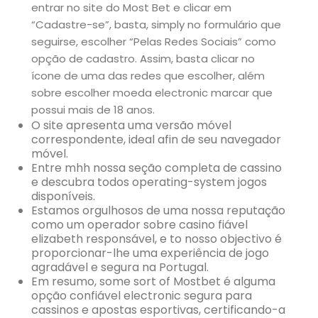
entrar no site do Most Bet e clicar em
“Cadastre-se”, basta, simply no formulário que
seguirse, escolher “Pelas Redes Sociais” como
opção de cadastro. Assim, basta clicar no
ícone de uma das redes que escolher, além
sobre escolher moeda electronic marcar que
possui mais de 18 anos.
O site apresenta uma versão móvel
correspondente, ideal afin de seu navegador
móvel.
Entre mhh nossa seção completa de cassino
e descubra todos operating-system jogos
disponíveis.
Estamos orgulhosos de uma nossa reputação
como um operador sobre casino fiável
elizabeth responsável, e to nosso objectivo é
proporcionar-lhe uma experiência de jogo
agradável e segura na Portugal.
Em resumo, some sort of Mostbet é alguma
opção confiável electronic segura para
cassinos e apostas esportivas, certificando-a