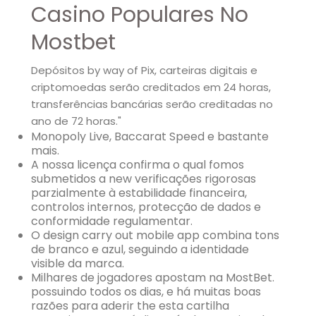
Casino Populares No
Mostbet
Depósitos by way of Pix, carteiras digitais e
criptomoedas serão creditados em 24 horas,
transferências bancárias serão creditadas no
ano de 72 horas."
Monopoly Live, Baccarat Speed e bastante
mais.
A nossa licença confirma o qual fomos
submetidos a new verificações rigorosas
parzialmente à estabilidade financeira,
controlos internos, protecção de dados e
conformidade regulamentar.
O design carry out mobile app combina tons
de branco e azul, seguindo a identidade
visible da marca.
Milhares de jogadores apostam na MostBet.
possuindo todos os dias, e há muitas boas
razões para aderir the esta cartilha