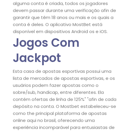
alguma conta é criada, todos os jogadores
devem passar durante uma verificação afin de
garantir que têm 18 anos ou mais e os quais a
conta é deles. O aplicativo MostBet está
disponível em dispositivos Android os e iOS.
Jogos Com
Jackpot
Esta casa de apostas esportivas possui uma
lista de mercados de apostas esportivas, e os
usuários podem fazer apostas como o
sobre/sub, handicap, entre diferentes. Ela
contém ofertas de linha de 125%" "afin de cada
depósito na conta. O Mostbet estabeleceu-se
como the principal plataforma de apostas
online aqui no brasil, oferecendo uma
experiência incomparável para entusiastas de