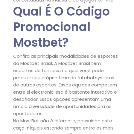
Qual É O Código
Promocional
Mostbet?
Confira as principais modalidades de esportes
da Mostbet Brasil. A Mostbet Brasil tem
esportes de fantasia no qual você pode
produzir seu próprio time de futebol systems
de outros esportes. Essas equipes competem
entre si electronic isso é bastante interativo e
desafiador. Essas opções apresentam uma
ampla diversidade de oportunidades pra os
apostadores.
No MostBet não é diferente, possuindo este
caça-níqueis estando sempre entre os mais