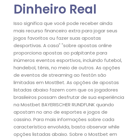
Dinheiro Real
Isso significa que você pode receber ainda
mais recurso financeiro extra para jogar seus
jogos favoritos ou fazer suas apostas
desportivas. A casa" "sobre apostas online
proporciona apostas ao palpitante para
inúmeros eventos esportivos, incluindo futebol,
handebol, tênis, no meio de outros. As opções
de eventos de streaming ao festón são
limitadas em MostBet. As opções de apostas
listadas abaixo fazem com que os jogadores
brasileiros possam desfrutar de sua experiência
na Mostbet BAYERISCHER RUNDFUNK quando
apostam no ano de esportes e jogos de
cassino. Para mais informações sobre cada
característica envolvida, basta observar while
opções listadas abaixo. Sobre o Mostbet em