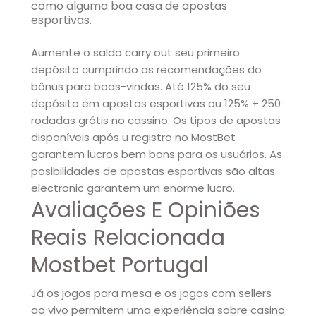
como alguma boa casa de apostas
esportivas.
Aumente o saldo carry out seu primeiro
depósito cumprindo as recomendações do
bônus para boas-vindas. Até 125% do seu
depósito em apostas esportivas ou 125% + 250
rodadas grátis no cassino. Os tipos de apostas
disponíveis após u registro no MostBet
garantem lucros bem bons para os usuários. As
posibilidades de apostas esportivas são altas
electronic garantem um enorme lucro.
Avaliações E Opiniões
Reais Relacionada
Mostbet Portugal
Já os jogos para mesa e os jogos com sellers
ao vivo permitem uma experiência sobre casino