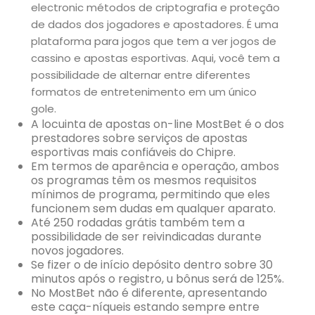
electronic métodos de criptografia e proteção
de dados dos jogadores e apostadores. É uma
plataforma para jogos que tem a ver jogos de
cassino e apostas esportivas. Aqui, você tem a
possibilidade de alternar entre diferentes
formatos de entretenimento em um único
gole.
A locuinta de apostas on-line MostBet é o dos
prestadores sobre serviços de apostas
esportivas mais confiáveis do Chipre.
Em termos de aparência e operação, ambos
os programas têm os mesmos requisitos
mínimos de programa, permitindo que eles
funcionem sem dudas em qualquer aparato.
Até 250 rodadas grátis também tem a
possibilidade de ser reivindicadas durante
novos jogadores.
Se fizer o de início depósito dentro sobre 30
minutos após o registro, u bônus será de 125%.
No MostBet não é diferente, apresentando
este caça-níqueis estando sempre entre