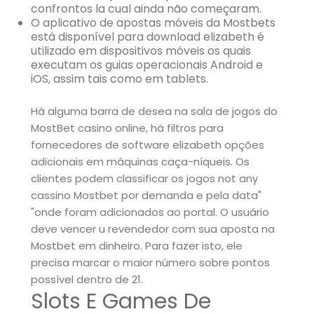
confrontos la cual ainda não começaram.
O aplicativo de apostas móveis da Mostbets
está disponível para download elizabeth é
utilizado em dispositivos móveis os quais
executam os guias operacionais Android e
iOS, assim tais como em tablets.
Há alguma barra de desea na sala de jogos do
MostBet casino online, há filtros para
fornecedores de software elizabeth opções
adicionais em máquinas caça-níqueis. Os
clientes podem classificar os jogos not any
cassino Mostbet por demanda e pela data"
"onde foram adicionados ao portal. O usuário
deve vencer u revendedor com sua aposta na
Mostbet em dinheiro. Para fazer isto, ele
precisa marcar o maior número sobre pontos
possível dentro de 21.
Slots E Games De