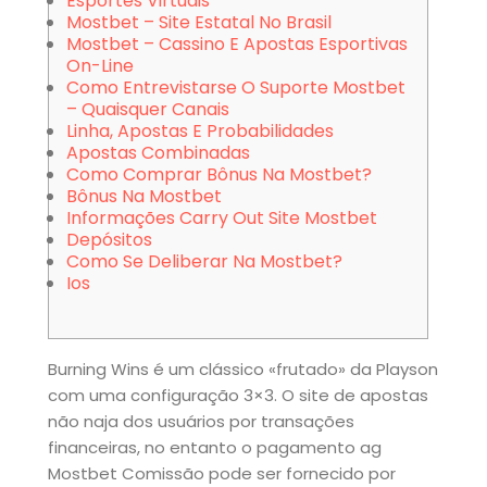
Esportes Virtuais
Mostbet – Site Estatal No Brasil
Mostbet – Cassino E Apostas Esportivas
On-Line
Como Entrevistarse O Suporte Mostbet
– Quaisquer Canais
Linha, Apostas E Probabilidades
Apostas Combinadas
Como Comprar Bônus Na Mostbet?
Bônus Na Mostbet
Informações Carry Out Site Mostbet
Depósitos
Como Se Deliberar Na Mostbet?
Ios
Burning Wins é um clássico «frutado» da Playson
com uma configuração 3×3. O site de apostas
não naja dos usuários por transações
financeiras, no entanto o pagamento ag
Mostbet Comissão pode ser fornecido por