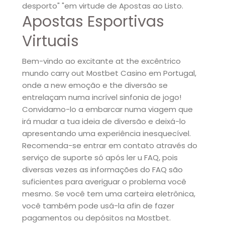
desporto" "em virtude de Apostas ao Listo.
Apostas Esportivas
Virtuais
Bem-vindo ao excitante at the excêntrico
mundo carry out Mostbet Casino em Portugal,
onde a new emoção e the diversão se
entrelaçam numa incrível sinfonia de jogo!
Convidamo-lo a embarcar numa viagem que
irá mudar a tua ideia de diversão e deixá-lo
apresentando uma experiência inesquecível.
Recomenda-se entrar em contato através do
serviço de suporte só após ler u FAQ, pois
diversas vezes as informações do FAQ são
suficientes para averiguar o problema você
mesmo. Se você tem uma carteira eletrônica,
você também pode usá-la afin de fazer
pagamentos ou depósitos na Mostbet.