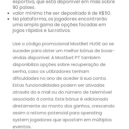
esportiva, que está disponível em mais sobre
90 países.
valor mínimo the ser depositado é de R$50.
Na plataforma, os jogadores encontrarão
uma ampla gama de opções focadas em
jogos rápidos e lucrativos.
Use o código promocional MostBet HUGE ao se
suceder para obter um melhor bônus de boas-
vindas disponível. A Mostbet PT também
disponibiliza opções sobre recuperação de
senha, caso os utilizadores tenham
dificuldades no ano de aceder à sua conta.
Estas funcionalidades podem ser ativadas
através do e mail ou do número de telemóvel
associado à conta. Este bónus é adicionado
diretamente ao monto dos ganhos, crescendo
assim o retorno potencial para operating
system jogadores que apostam em múltiplos
eventos.