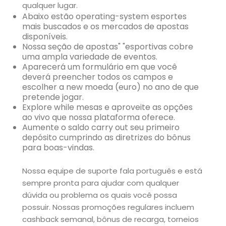
qualquer lugar.
Abaixo estão operating-system esportes
mais buscados e os mercados de apostas
disponíveis.
Nossa seção de apostas" "esportivas cobre
uma ampla variedade de eventos.
Aparecerá um formulário em que você
deverá preencher todos os campos e
escolher a new moeda (euro) no ano de que
pretende jogar.
Explore while mesas e aproveite as opções
ao vivo que nossa plataforma oferece.
Aumente o saldo carry out seu primeiro
depósito cumprindo as diretrizes do bônus
para boas-vindas.
Nossa equipe de suporte fala português e está
sempre pronta para ajudar com qualquer
dúvida ou problema os quais você possa
possuir. Nossas promoções regulares incluem
cashback semanal, bônus de recarga, torneios