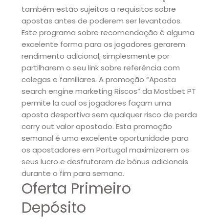
também estão sujeitos a requisitos sobre
apostas antes de poderem ser levantados.
Este programa sobre recomendação é alguma
excelente forma para os jogadores gerarem
rendimento adicional, simplesmente por
partilharem o seu link sobre referência com
colegas e familiares. A promoção “Aposta
search engine marketing Riscos” da Mostbet PT
permite la cual os jogadores façam uma
aposta desportiva sem qualquer risco de perda
carry out valor apostado. Esta promoção
semanal é uma excelente oportunidade para
os apostadores em Portugal maximizarem os
seus lucro e desfrutarem de bónus adicionais
durante o fim para semana.
Oferta Primeiro
Depósito