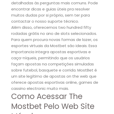
detalhadas às perguntas mais comuns. Pode
encontrar dicas e guias úteis pra resolver
muitos dudas por si próprio, sem ter para
contactar o nosso suporte técnico.
Além disso, oferecemos two hundred fifty
rodadas grátis no ano de slots selecionados.
Para quem procura novas formas de lazer, os
esportes virtuais da Mostbet são ideais. Essa
importancia integra apostas esportivas e
caça-níqueis, permitindo que os usuários
façam apostas na competições simuladas
sobre futebol, basquete e corrida. MostBet é
um site legítimo de apostas on the web que
oferece apostas esportivas online, games de
cassino electronic muito mais.
Como Acessar The
Mostbet Pelo Web Site