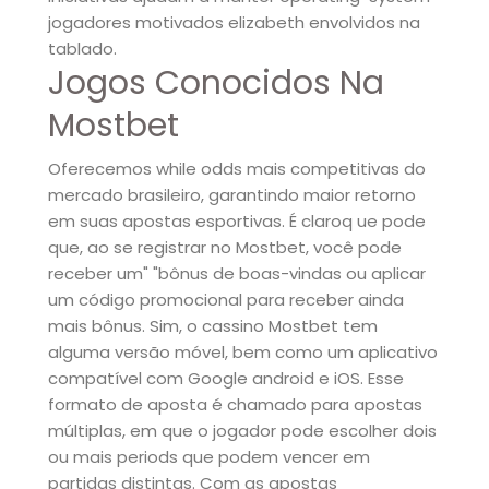
jogadores motivados elizabeth envolvidos na
tablado.
Jogos Conocidos Na
Mostbet
Oferecemos while odds mais competitivas do
mercado brasileiro, garantindo maior retorno
em suas apostas esportivas. É claroq ue pode
que, ao se registrar no Mostbet, você pode
receber um" "bônus de boas-vindas ou aplicar
um código promocional para receber ainda
mais bônus. Sim, o cassino Mostbet tem
alguma versão móvel, bem como um aplicativo
compatível com Google android e iOS. Esse
formato de aposta é chamado para apostas
múltiplas, em que o jogador pode escolher dois
ou mais periods que podem vencer em
partidas distintas. Com as apostas