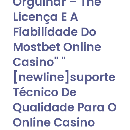
Orgulhar – The
Licença E A
Fiabilidade Do
Mostbet Online
Casino" "
[newline]suporte
Técnico De
Qualidade Para O
Online Casino