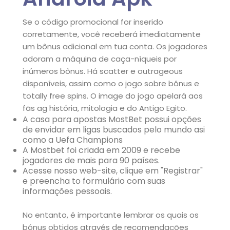
Se o código promocional for inserido
corretamente, você receberá imediatamente
um bônus adicional em tua conta. Os jogadores
adoram a máquina de caça-níqueis por
inúmeros bônus. Há scatter e outrageous
disponíveis, assim como o jogo sobre bônus e
totally free spins. O image do jogo apelará aos
fãs ag história, mitologia e do Antigo Egito.
A casa para apostas MostBet possui opções
de envidar em ligas buscados pelo mundo asi
como a Uefa Champions
A Mostbet foi criada em 2009 e recebe
jogadores de mais para 90 países.
Acesse nosso web-site, clique em "Registrar"
e preencha to formulário com suas
informações pessoais.
No entanto, é importante lembrar os quais os
bónus obtidos através de recomendações