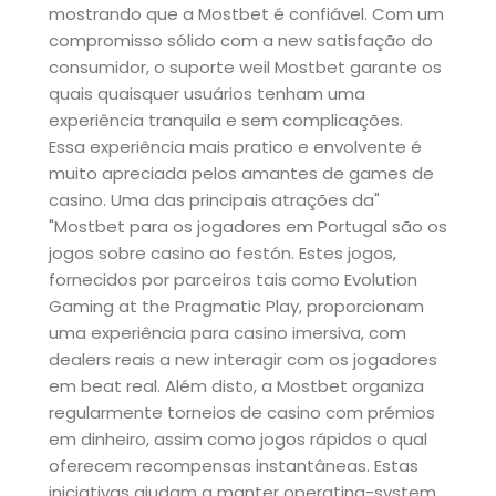
mostrando que a Mostbet é confiável. Com um
compromisso sólido com a new satisfação do
consumidor, o suporte weil Mostbet garante os
quais quaisquer usuários tenham uma
experiência tranquila e sem complicações.
Essa experiência mais pratico e envolvente é
muito apreciada pelos amantes de games de
casino. Uma das principais atrações da"
"Mostbet para os jogadores em Portugal são os
jogos sobre casino ao festón. Estes jogos,
fornecidos por parceiros tais como Evolution
Gaming at the Pragmatic Play, proporcionam
uma experiência para casino imersiva, com
dealers reais a new interagir com os jogadores
em beat real. Além disto, a Mostbet organiza
regularmente torneios de casino com prémios
em dinheiro, assim como jogos rápidos o qual
oferecem recompensas instantâneas. Estas
iniciativas ajudam a manter operating-system