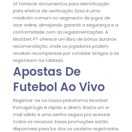
of fornecer documentos para identificação
para efeitos de verificação. Essa é uma
medición comum no segmento de jogos de
azar online, almejando garantir a segurança e a
conformidade com as regulamentações. A
Mostbet PT oferece um libro de bónus durante
recomendação, onde os jogadores podem
receber recompensas por convidar amigos a se
registarem na tablado.
Apostas De
Futebol Ao Vivo
Registrar-se na nossa plataforma Mostbet
Portugal login é rápido e direto. Basta um e-
mail válido e uma senha segura pra acessar
todos os recursos. Essas promoções estão
disponíveis para los dos os usuários registrados,