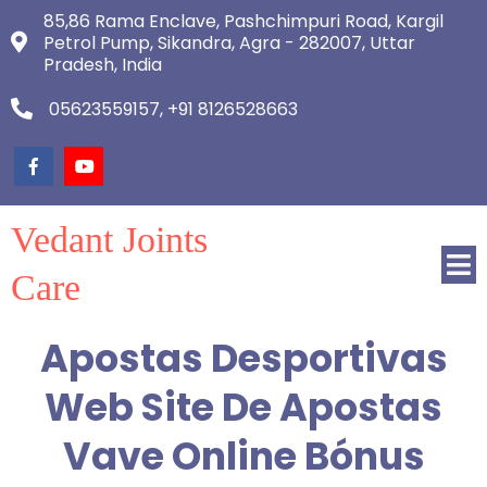
85,86 Rama Enclave, Pashchimpuri Road, Kargil
Petrol Pump, Sikandra, Agra - 282007, Uttar
Pradesh, India
05623559157, +91 8126528663
Vedant Joints
Care
Apostas Desportivas
Web Site De Apostas
Vave Online Bónus