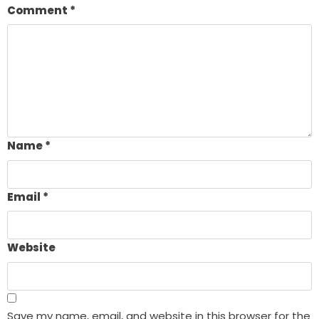
Comment
*
Name
*
Email
*
Website
Save my name, email, and website in this browser for the