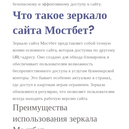
безопасному и эффективному доступу к сайту.
Что такое зеркало
сайта Мостбет?
Зеркало сайта Мостбет представляет собой точную
копию основного сайта, которая доступна по другому
URL-адресу. Оно создано для обхода блокировок и
обеспечивает пользователям возможность
беспрепятственного доступа к услугам букмекерской
конторы. Это бывает особенно актуально в странах,
где доступ к азартным играм ограничен. Зеркала
обновляются регулярно, что позволяет пользователям
всегда находить рабочую версию сайта.
Преимущества
использования зеркала