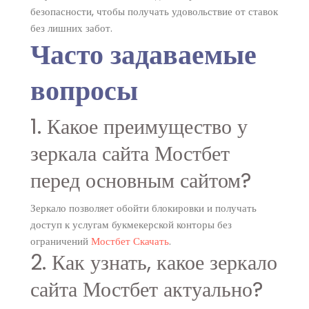
безопасности, чтобы получать удовольствие от ставок
без лишних забот.
Часто задаваемые
вопросы
1. Какое преимущество у
зеркала сайта Мостбет
перед основным сайтом?
Зеркало позволяет обойти блокировки и получать
доступ к услугам букмекерской конторы без
ограничений
Мостбет Скачать
.
2. Как узнать, какое зеркало
сайта Мостбет актуально?