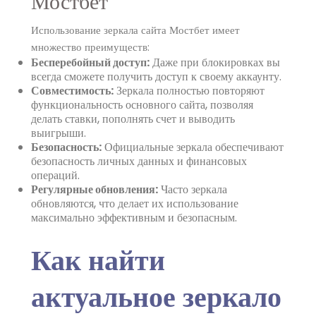
Мостбет
Использование зеркала сайта Мостбет имеет
множество преимуществ:
Бесперебойный доступ:
Даже при блокировках вы
всегда сможете получить доступ к своему аккаунту.
Совместимость:
Зеркала полностью повторяют
функциональность основного сайта, позволяя
делать ставки, пополнять счет и выводить
выигрыши.
Безопасность:
Официальные зеркала обеспечивают
безопасность личных данных и финансовых
операций.
Регулярные обновления:
Часто зеркала
обновляются, что делает их использование
максимально эффективным и безопасным.
Как найти
актуальное зеркало