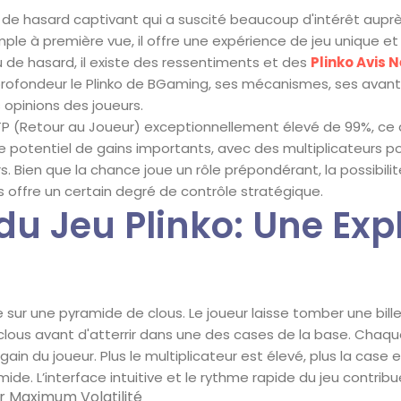
u de hasard captivant qui a suscité beaucoup d'intérêt aup
ple à première vue, il offre une expérience de jeu unique et
 de hasard, il existe des ressentiments et des
Plinko Avis 
 profondeur le Plinko de BGaming, ses mécanismes, ses avan
opinions des joueurs.
TP (Retour au Joueur) exceptionnellement élevé de 99%, ce qui
Le potentiel de gains importants, avec des multiplicateurs po
Bien que la chance joue un rôle prépondérant, la possibilité
s offre un certain degré de contrôle stratégique.
 du Jeu Plinko: Une Exp
 sur une pyramide de clous. Le joueur laisse tomber une bill
 clous avant d'atterrir dans une des cases de la base. Chaq
ain du joueur. Plus le multiplicateur est élevé, plus la case es
ide. L’interface intuitive et le rythme rapide du jeu contribu
ur Maximum Volatilité