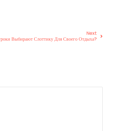
Next
роки Выбирают Слоттику Для Своего Отдыха?