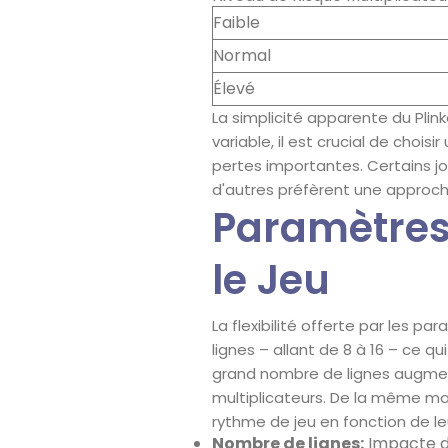
Faible
Normal
Élevé
La simplicité apparente du Plin
variable, il est crucial de chois
pertes importantes. Certains jou
d'autres préfèrent une approche
Paramètres 
le Jeu
La flexibilité offerte par les p
lignes – allant de 8 à 16 – ce qu
grand nombre de lignes augment
multiplicateurs. De la même ma
rythme de jeu en fonction de le
Nombre de lignes:
Impacte di