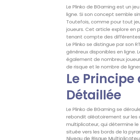
Le Plinko de BGaming est un je
ligne. Si son concept semble sim
Toutefois, comme pour tout jeu
joueurs. Cet article explore en
tenant compte des différentes 
Le Plinko se distingue par son R
généreux disponibles en ligne. 
également de nombreux joueurs. 
de risque et le nombre de ligne
Le Principe
Détaillée
Le Plinko de BGaming se déroule
rebondit aléatoirement sur les
multiplicateur, qui détermine le g
située vers les bords de la pyram
Niveau de Risque Multiplicate