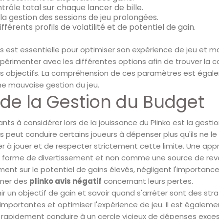
rôle total sur chaque lancer de bille.
 la gestion des sessions de jeu prolongées.
fférents profils de volatilité et de potentiel de gain.
 est essentielle pour optimiser son expérience de jeu et m
érimenter avec les différentes options afin de trouver la co
es objectifs. La compréhension de ces paramètres est égalem
e mauvaise gestion du jeu.
de la Gestion du Budget
nts à considérer lors de la jouissance du Plinko est la gesti
peut conduire certains joueurs à dépenser plus qu'ils ne le pe
à jouer et de respecter strictement cette limite. Une app
e forme de divertissement et non comme une source de rev
ent sur le potentiel de gains élevés, négligent l'importance
rimer des
plinko avis négatif
concernant leurs pertes.
inir un objectif de gain et savoir quand s'arrêter sont des str
importantes et optimiser l'expérience de jeu. Il est égaleme
 rapidement conduire à un cercle vicieux de dépenses excessi