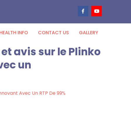
HEALTH INFO
CONTACT US
GALLERY
t avis sur le Plinko
vec un
 Innovant Avec Un RTP De 99%