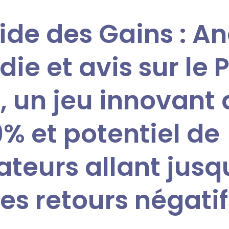
ide des Gains : An
ie et avis sur le 
 un jeu innovant 
% et potentiel de
ateurs allant jusq
les retours négatif