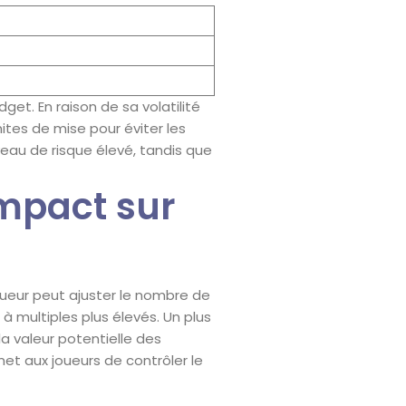
et. En raison de sa volatilité
mites de mise pour éviter les
veau de risque élevé, tandis que
Impact sur
joueur peut ajuster le nombre de
 à multiples plus élevés. Un plus
 valeur potentielle des
et aux joueurs de contrôler le