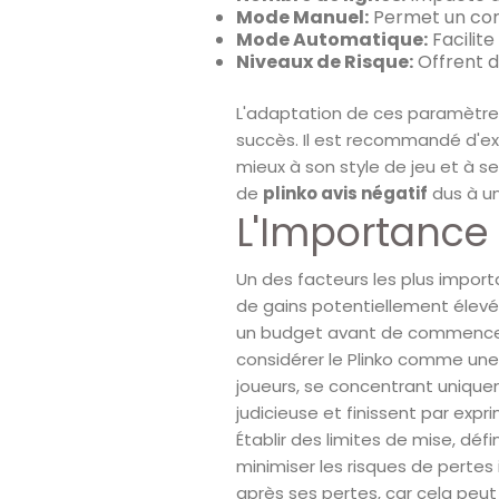
Mode Manuel:
Permet un cont
Mode Automatique:
Facilite
Niveaux de Risque:
Offrent di
L'adaptation de ces paramètres
succès. Il est recommandé d'exp
mieux à son style de jeu et à s
de
plinko avis négatif
dus à un
L'Importance 
Un des facteurs les plus importa
de gains potentiellement élevés 
un budget avant de commencer 
considérer le Plinko comme un
joueurs, se concentrant uniquem
judicieuse et finissent par exp
Établir des limites de mise, déf
minimiser les risques de pertes 
après ses pertes, car cela peut