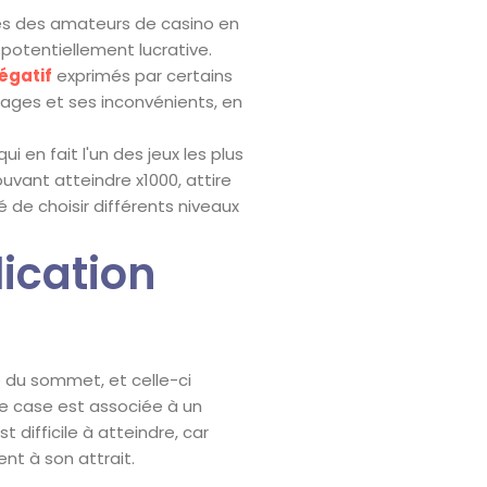
rès des amateurs de casino en
 potentiellement lucrative.
Négatif
exprimés par certains
tages et ses inconvénients, en
 en fait l'un des jeux les plus
uvant atteindre x1000, attire
 de choisir différents niveaux
lication
e du sommet, et celle-ci
ue case est associée à un
t difficile à atteindre, car
ent à son attrait.