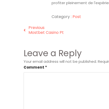
profiter pleinement de l'expéri
Category :
Post
Previous
Mostbet Casino Pt
Leave a Reply
Your email address will not be published.
Requi
Comment
*