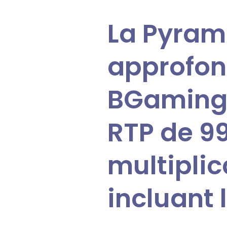
La Pyram
approfond
BGaming,
RTP de 99
multiplic
incluant 