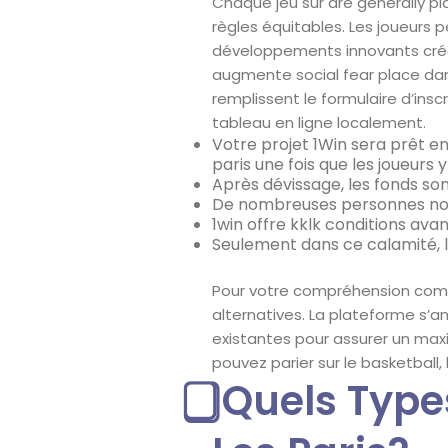
Chaque jeu sur are generally p
règles équitables. Les joueurs
développements innovants créés
augmente social fear place dans
remplissent le formulaire d’insc
tableau en ligne localement.
Votre projet 1Win sera prêt e
paris une fois que les joueurs y
Après dévissage, les fonds sont
De nombreuses personnes noten
1win offre kklk conditions avan
Seulement dans ce calamité, l’u
Pour votre compréhension complè
alternatives. La plateforme s’
existantes pour assurer un maxi
pouvez parier sur le basketball, 
⃣ Quels Typ