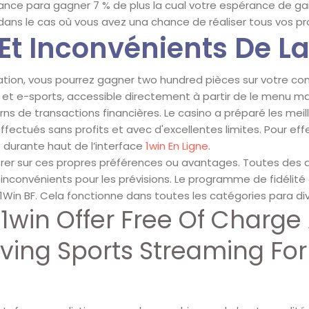
nce para gagner 7 % de plus la cual votre espérance de g
 dans le cas où vous avez una chance de réaliser tous vos pr
t Inconvénients De La
plication, vous pourrez gagner two hundred pièces sur votre 
s et e-sports, accessible directement à partir de le menu m
ns de transactions financières. Le casino a préparé les mei
ffectués sans profits et avec d'excellentes limites. Pour eff
 durante haut de l’interface
1win En Ligne
.
rer sur ces propres préférences ou avantages. Toutes des di
inconvénients pour les prévisions. Le programme de fidélité
Win BF. Cela fonctionne dans toutes les catégories para d
 1win Offer Free Of Charg
iving Sports Streaming Fo