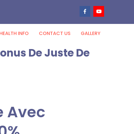
HEALTH INFO
CONTACT US
GALLERY
Bonus De Juste De
e Avec
30%