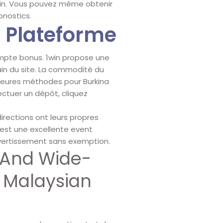
ain. Vous pouvez même obtenir
onostics.
 Plateforme
compte bonus. 1win propose une
ain du site. La commodité du
lleures méthodes pour Burkina
ectuer un dépôt, cliquez
rections ont leurs propres
 est une excellente event
ivertissement sans exemption.
e And Wide-
r Malaysian