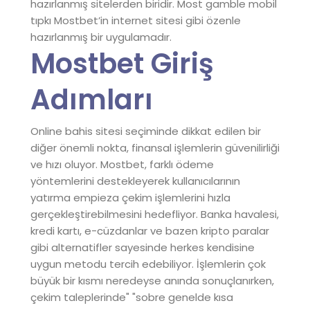
hazırlanmış sitelerden biridir. Most gamble mobil
tıpkı Mostbet’in internet sitesi gibi özenle
hazırlanmış bir uygulamadır.
Mostbet Giriş
Adımları
Online bahis sitesi seçiminde dikkat edilen bir
diğer önemli nokta, finansal işlemlerin güvenilirliği
ve hızı oluyor. Mostbet, farklı ödeme
yöntemlerini destekleyerek kullanıcılarının
yatırma empieza çekim işlemlerini hızla
gerçekleştirebilmesini hedefliyor. Banka havalesi,
kredi kartı, e-cüzdanlar ve bazen kripto paralar
gibi alternatifler sayesinde herkes kendisine
uygun metodu tercih edebiliyor. İşlemlerin çok
büyük bir kısmı neredeyse anında sonuçlanırken,
çekim taleplerinde" "sobre genelde kısa