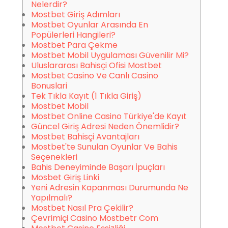
Nelerdir?
Mostbet Giriş Adımları
Mostbet Oyunlar Arasında En
Popülerleri Hangileri?
Mostbet Para Çekme
Mostbet Mobil Uygulaması Güvenilir Mi?
Uluslararası Bahisçi Ofisi Mostbet
Mostbet Casino Ve Canlı Casino
Bonuslari
Tek Tıkla Kayıt (1 Tıkla Giriş)
Mostbet Mobil
Mostbet Online Casino Türkiye'de Kayıt
Güncel Giriş Adresi Neden Önemlidir?
Mostbet Bahisçi Avantajları
Mostbet'te Sunulan Oyunlar Ve Bahis
Seçenekleri
Bahis Deneyiminde Başarı İpuçları
Mosbet Giriş Linki
Yeni Adresin Kapanması Durumunda Ne
Yapılmalı?
Mostbet Nasıl Pra Çekilir?
Çevrimiçi Casino Mostbetr Com