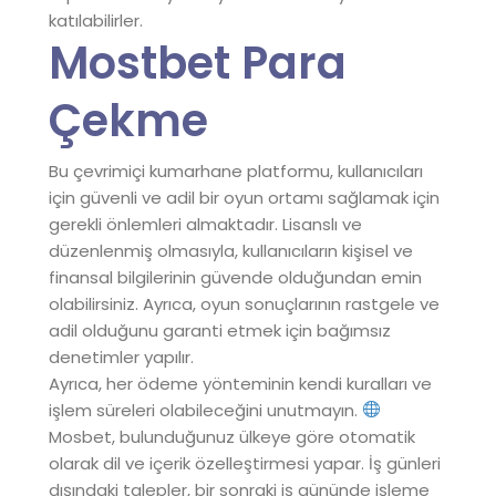
katılabilirler.
Mostbet Para
Çekme
Bu çevrimiçi kumarhane platformu, kullanıcıları
için güvenli ve adil bir oyun ortamı sağlamak için
gerekli önlemleri almaktadır. Lisanslı ve
düzenlenmiş olmasıyla, kullanıcıların kişisel ve
finansal bilgilerinin güvende olduğundan emin
olabilirsiniz. Ayrıca, oyun sonuçlarının rastgele ve
adil olduğunu garanti etmek için bağımsız
denetimler yapılır.
Ayrıca, her ödeme yönteminin kendi kuralları ve
işlem süreleri olabileceğini unutmayın.
Mosbet, bulunduğunuz ülkeye göre otomatik
olarak dil ve içerik özelleştirmesi yapar. İş günleri
dışındaki talepler, bir sonraki iş gününde işleme