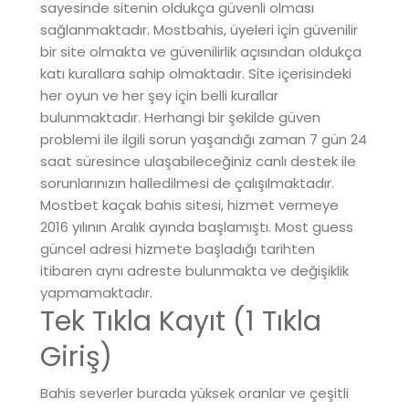
sayesinde sitenin oldukça güvenli olması
sağlanmaktadır. Mostbahis, üyeleri için güvenilir
bir site olmakta ve güvenilirlik açısından oldukça
katı kurallara sahip olmaktadır. Site içerisindeki
her oyun ve her şey için belli kurallar
bulunmaktadır. Herhangi bir şekilde güven
problemi ile ilgili sorun yaşandığı zaman 7 gün 24
saat süresince ulaşabileceğiniz canlı destek ile
sorunlarınızın halledilmesi de çalışılmaktadır.
Mostbet kaçak bahis sitesi, hizmet vermeye
2016 yılının Aralık ayında başlamıştı. Most guess
güncel adresi hizmete başladığı tarihten
itibaren aynı adreste bulunmakta ve değişiklik
yapmamaktadır.
Tek Tıkla Kayıt (1 Tıkla
Giriş)
Bahis severler burada yüksek oranlar ve çeşitli