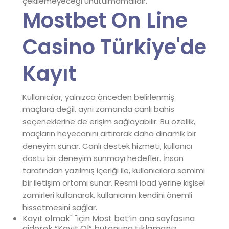
çekilemeyeceği unutulmamalıdır.
Mostbet On Line
Casino Türkiye'de
Kayıt
Kullanıcılar, yalnızca önceden belirlenmiş
maçlara değil, aynı zamanda canlı bahis
seçeneklerine de erişim sağlayabilir. Bu özellik,
maçların heyecanını artırarak daha dinamik bir
deneyim sunar. Canlı destek hizmeti, kullanıcı
dostu bir deneyim sunmayı hedefler. İnsan
tarafından yazılmış içeriği ile, kullanıcılara samimi
bir iletişim ortamı sunar. Resmi load yerine kişisel
zamirleri kullanarak, kullanıcının kendini önemli
hissetmesini sağlar.
Kayıt olmak" "için Most bet’in ana sayfasına
giderek “Kayıt Ol” butonuna tıklamanız