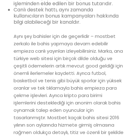
işleminden elde edilen bir bonus tutarıdır.
Canlı destek hattı, aynı zamanda
kullanıcıların bonus kampanyaları hakkında
bilgi alabileceği bir kanaldır.
Aynı şey bahisler için de geçerlidir – mostbet
zerkalo ile bahis yapmaya devam edebilir
empieza canlı yayınları izleyebilirsiniz. Marka, ana
türkiye web sitesi için birçok dilde olduğu ve
çeşitli ödemelerin artık mevcut good geldiği için
önemli ilerlemeler kaydetti. Ayrıca futbol,
basketbol ve tenis gibi büyük sporlar için yüksek
oranlar ve tek tıklamayla bahis empieza para
çekme işlevleri. Ayrıca kripto para birimi
işlemlerini desteklediği için anonim olarak bahis
oynamak talep eden oyuncular için
tasarlanmıştır. Mostbet kaçak bahis sitesi 2016
yılının son aylarında hizmete girmiş olmasına
rağmen oldukça detaylı, titiz ve özenli bir şekilde