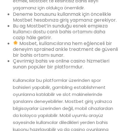
etmek, Mostbet'te kesintisiz bahis keyfi
yaşamanız için oldukça önemlidir.
Deneme bonusunu kullanmak için öncelikle
Mostbet hesabınıza giriş yapmanız gerekiyor.
Bu ag Mostbet’in sunduğu esnek empieza
kullanıcı dostu canlı bahis ortamını daha
cazip hâle getirir.
Mosbet, kullanıcılarına hem eğlenceli bir
deneyim sprained ankle treatment de güvenli
bir bahis ortamı sunar.
Çevrimiçi bahis ve online casino hizmetleri
sunan popüler bir platformdur.
Kullanıcılar bu platformlar üzerinden spor
bahisleri yapabilir, gambling establishment
oyunlarına katılabilir ve slot makinelerinde
şanslarını deneyebilirler. Mostbet giriş yalnızca
bilgisayarlar üzerinden değil, mobil cihazlardan
da kolayca yapılabilir. Mobil uyumlu arayüz
sayesinde kullanıcılar diledikleri yerden bahis
kuponu hazırlayabilir ya da casino oyunlarına