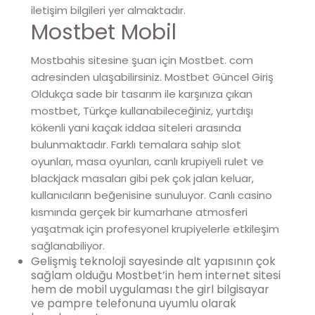
iletişim bilgileri yer almaktadır.
Mostbet Mobil
Mostbahis sitesine şuan için Mostbet. com
adresinden ulaşabilirsiniz. Mostbet Güncel Giriş
Oldukça sade bir tasarım ile karşınıza çıkan
mostbet, Türkçe kullanabileceğiniz, yurtdışı
kökenli yani kaçak iddaa siteleri arasında
bulunmaktadır. Farklı temalara sahip slot
oyunları, masa oyunları, canlı krupiyeli rulet ve
blackjack masaları gibi pek çok jalan keluar,
kullanıcıların beğenisine sunuluyor. Canlı casino
kısmında gerçek bir kumarhane atmosferi
yaşatmak için profesyonel krupiyelerle etkileşim
sağlanabiliyor.
Gelişmiş teknoloji sayesinde alt yapısının çok
sağlam olduğu Mostbet’in hem internet sitesi
hem de mobil uygulaması the girl bilgisayar
ve pampre telefonuna uyumlu olarak