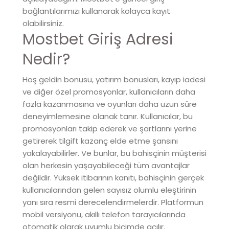
bağlantılarımızı kullanarak kolayca kayıt
olabilirsiniz.
Mostbet Giriş Adresi
Nedir?
Hoş geldin bonusu, yatırım bonusları, kayıp iadesi
ve diğer özel promosyonlar, kullanıcıların daha
fazla kazanmasına ve oyunları daha uzun süre
deneyimlemesine olanak tanır. Kullanıcılar, bu
promosyonları takip ederek ve şartlarını yerine
getirerek tilgift kazanç elde etme şansını
yakalayabilirler. Ve bunlar, bu bahisçinin müşterisi
olan herkesin yaşayabileceği tüm avantajlar
değildir. Yüksek itibarının kanıtı, bahisçinin gerçek
kullanıcılarından gelen sayısız olumlu eleştirinin
yanı sıra resmi derecelendirmelerdir. Platformun
mobil versiyonu, akıllı telefon tarayıcılarında
otomatik olarak uyumlu biçimde açılır.