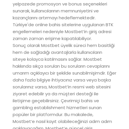
yelpazede promosyon ve bonus seçenekleri
sunarak, kullanıcılarının memnuniyetini ve
kazançlarını artırmayı hedeflemektedir.
Türkiye'de online bahis sitelerine uygulanan BTK
engellemeleri nedeniyle Mostbet’in giriş adresi
zaman zaman erişime kapatılabiliyor.
Sonuç olarak Mostbet üyelik süreci hem basitliği
hem de sağladığı avantajlarla kullanıcıların
siteye kolayca katılmasını sağlar. Mostbet
hakkında sıkça sorulan bu soruların cevaplarını
umarım açıklayıcı bir şekilde sunabilmişimdir. Eğer
daha fazla bilgiye ihtiyacınız varsa veya başka
sorularınız varsa, Mostbet’in resmi web sitesini
ziyaret edebilir ya da müşteri desteği ile
iletişime geçebilirsiniz. Çevrimiçi bahis ve
gambling establishment hizmetleri sunan
popüler bir platformdur. Bu makalede,
Mostbet‘e nasıl kayıt olabileceğinizi adım adım
açıklayacağım. Mostbet’e güncel giriş