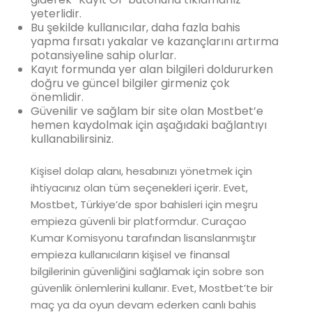
yeterlidir.
Bu şekilde kullanıcılar, daha fazla bahis
yapma fırsatı yakalar ve kazançlarını artırma
potansiyeline sahip olurlar.
Kayıt formunda yer alan bilgileri doldururken
doğru ve güncel bilgiler girmeniz çok
önemlidir.
Güvenilir ve sağlam bir site olan Mostbet’e
hemen kaydolmak için aşağıdaki bağlantıyı
kullanabilirsiniz.
Kişisel dolap alanı, hesabınızı yönetmek için
ihtiyacınız olan tüm seçenekleri içerir. Evet,
Mostbet, Türkiye’de spor bahisleri için meşru
empieza güvenli bir platformdur. Curaçao
Kumar Komisyonu tarafından lisanslanmıştır
empieza kullanıcıların kişisel ve finansal
bilgilerinin güvenliğini sağlamak için sobre son
güvenlik önlemlerini kullanır. Evet, Mostbet’te bir
maç ya da oyun devam ederken canlı bahis