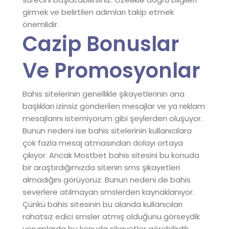
girmek ve belirtilen adımları takip etmek
önemlidir.
Cazip Bonuslar
Ve Promosyonlar
Bahis sitelerinin genellikle şikayetlerinin ana
başlıkları izinsiz gönderilen mesajlar ve ya reklam
mesajlarını istemiyorum gibi şeylerden oluşuyor.
Bunun nedeni ise bahis sitelerinin kullanıcılara
çok fazla mesaj atmasından dolayı ortaya
çıkıyor. Ancak Mostbet bahis sitesini bu konuda
bir araştırdığımızda sitenin sms şikayetleri
almadığını görüyoruz. Bunun nedeni de bahis
severlere atılmayan smslerden kaynaklanıyor.
Çünkü bahis sitesinin bu alanda kullanıcıları
rahatsız edici smsler atmış olduğunu görseydik
yorumlarda bu konuda şikayetler görebilirdik.