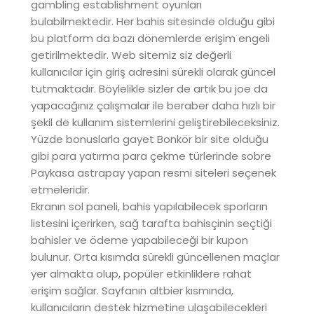
gambling establishment oyunları
bulabilmektedir. Her bahis sitesinde olduğu gibi
bu platform da bazı dönemlerde erişim engeli
getirilmektedir. Web sitemiz siz değerli
kullanıcılar için giriş adresini sürekli olarak güncel
tutmaktadır. Böylelikle sizler de artık bu joe da
yapacağınız çalışmalar ile beraber daha hızlı bir
şekil de kullanım sistemlerini geliştirebileceksiniz.
Yüzde bonuslarla gayet Bonkör bir site olduğu
gibi para yatırma para çekme türlerinde sobre
Paykasa astrapay yapan resmi siteleri seçenek
etmeleridir.
Ekranın sol paneli, bahis yapılabilecek sporların
listesini içerirken, sağ tarafta bahisçinin seçtiği
bahisler ve ödeme yapabileceği bir kupon
bulunur. Orta kısımda sürekli güncellenen maçlar
yer almakta olup, popüler etkinliklere rahat
erişim sağlar. Sayfanın altbier kısmında,
kullanıcıların destek hizmetine ulaşabilecekleri