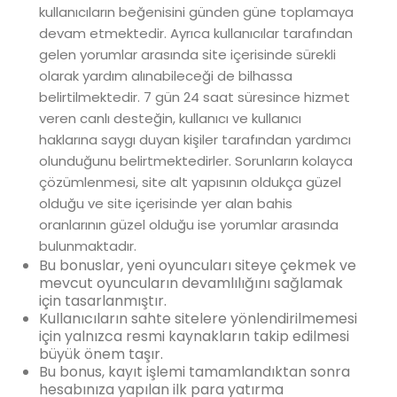
kullanıcıların beğenisini günden güne toplamaya
devam etmektedir. Ayrıca kullanıcılar tarafından
gelen yorumlar arasında site içerisinde sürekli
olarak yardım alınabileceği de bilhassa
belirtilmektedir. 7 gün 24 saat süresince hizmet
veren canlı desteğin, kullanıcı ve kullanıcı
haklarına saygı duyan kişiler tarafından yardımcı
olunduğunu belirtmektedirler. Sorunların kolayca
çözümlenmesi, site alt yapısının oldukça güzel
olduğu ve site içerisinde yer alan bahis
oranlarının güzel olduğu ise yorumlar arasında
bulunmaktadır.
Bu bonuslar, yeni oyuncuları siteye çekmek ve
mevcut oyuncuların devamlılığını sağlamak
için tasarlanmıştır.
Kullanıcıların sahte sitelere yönlendirilmemesi
için yalnızca resmi kaynakların takip edilmesi
büyük önem taşır.
Bu bonus, kayıt işlemi tamamlandıktan sonra
hesabınıza yapılan ilk para yatırma