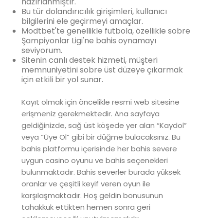
hazırlanmıştır.
Bu tür dolandırıcılık girişimleri, kullanıcı
bilgilerini ele geçirmeyi amaçlar.
Modtbet'te genellikle futbola, özellikle sobre
Şampiyonlar Ligi'ne bahis oynamayı
seviyorum.
Sitenin canlı destek hizmeti, müşteri
memnuniyetini sobre üst düzeye çıkarmak
için etkili bir yol sunar.
Kayıt olmak için öncelikle resmi web sitesine
erişmeniz gerekmektedir. Ana sayfaya
geldiğinizde, sağ üst köşede yer alan “Kaydol”
veya “Üye Ol” gibi bir düğme bulacaksınız. Bu
bahis platformu içerisinde her bahis severe
uygun casino oyunu ve bahis seçenekleri
bulunmaktadır. Bahis severler burada yüksek
oranlar ve çeşitli keyif veren oyun ile
karşılaşmaktadır. Hoş geldin bonusunun
tahakkuk ettikten hemen sonra geri