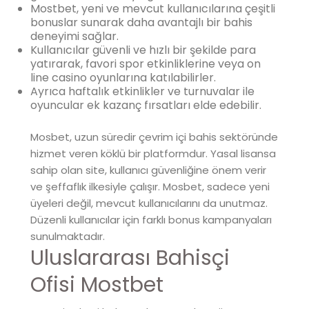
Mostbet, yeni ve mevcut kullanıcılarına çeşitli
bonuslar sunarak daha avantajlı bir bahis
deneyimi sağlar.
Kullanıcılar güvenli ve hızlı bir şekilde para
yatırarak, favori spor etkinliklerine veya on
line casino oyunlarına katılabilirler.
Ayrıca haftalık etkinlikler ve turnuvalar ile
oyuncular ek kazanç fırsatları elde edebilir.
Mosbet, uzun süredir çevrim içi bahis sektöründe
hizmet veren köklü bir platformdur. Yasal lisansa
sahip olan site, kullanıcı güvenliğine önem verir
ve şeffaflık ilkesiyle çalışır. Mosbet, sadece yeni
üyeleri değil, mevcut kullanıcılarını da unutmaz.
Düzenli kullanıcılar için farklı bonus kampanyaları
sunulmaktadır.
Uluslararası Bahisçi
Ofisi Mostbet