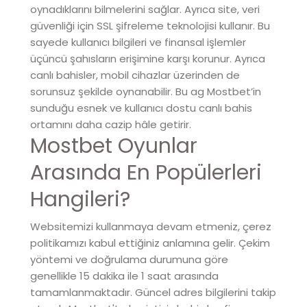
oynadıklarını bilmelerini sağlar. Ayrıca site, veri
güvenliği için SSL şifreleme teknolojisi kullanır. Bu
sayede kullanıcı bilgileri ve finansal işlemler
üçüncü şahısların erişimine karşı korunur. Ayrıca
canlı bahisler, mobil cihazlar üzerinden de
sorunsuz şekilde oynanabilir. Bu ag Mostbet’in
sunduğu esnek ve kullanıcı dostu canlı bahis
ortamını daha cazip hâle getirir.
Mostbet Oyunlar
Arasında En Popülerleri
Hangileri?
Websitemizi kullanmaya devam etmeniz, çerez
politikamızı kabul ettiğiniz anlamına gelir. Çekim
yöntemi ve doğrulama durumuna göre
genellikle 15 dakika ile 1 saat arasında
tamamlanmaktadır. Güncel adres bilgilerini takip