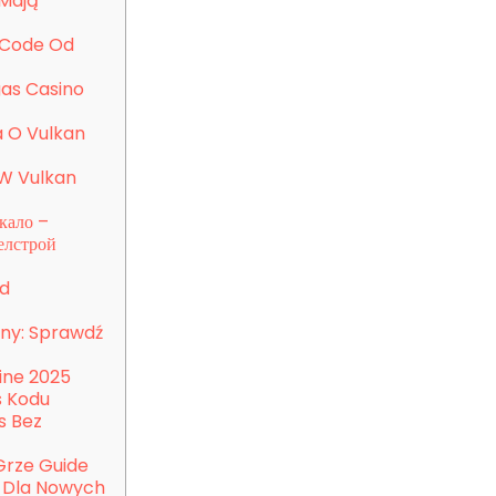
 Mają
 Code Od
as Casino
a O Vulkan
 W Vulkan
кало –
елстрой
od
ny: Sprawdź
ine 2025
s Kodu
s Bez
rze Guide
 Dla Nowych