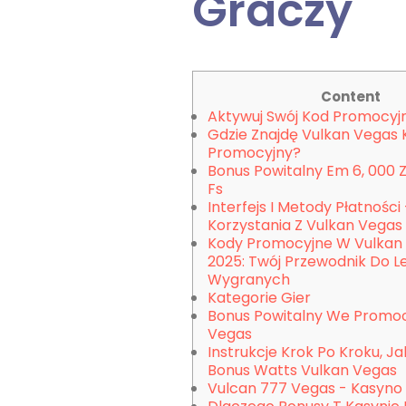
Graczy
Content
Aktywuj Swój Kod Promocyj
Gdzie Znajdę Vulkan Vegas 
Promocyjny?
Bonus Powitalny Em 6, 000 Zł
Fs
Interfejs I Metody Płatności
Korzystania Z Vulkan Vegas
Kody Promocyjne W Vulkan 
2025: Twój Przewodnik Do L
Wygranych
Kategorie Gier
Bonus Powitalny We Promoc
Vegas
Instrukcje Krok Po Kroku, J
Bonus Watts Vulkan Vegas
Vulcan 777 Vegas - Kasyno