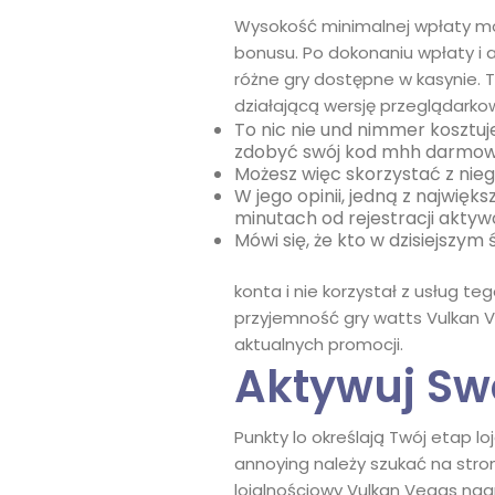
Wysokość minimalnej wpłaty moż
bonusu. Po dokonaniu wpłaty i a
różne gry dostępne w kasynie. 
działającą wersję przeglądarko
To nic nie und nimmer kosztuj
zdobyć swój kod mhh darmow
Możesz więc skorzystać z nieg
W jego opinii, jedną z najwięks
minutach od rejestracji akty
Mówi się, że kto w dzisiejszym 
konta i nie korzystał z usług t
przyjemność gry watts Vulkan 
aktualnych promocji.
Aktywuj Sw
Punkty lo określają Twój etap lo
annoying należy szukać na stro
lojalnościowy Vulkan Vegas nag