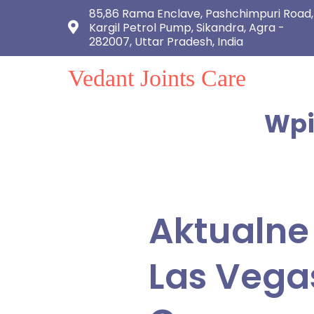
85,86 Rama Enclave, Pashchimpuri Road,
Kargil Petrol Pump, Sikandra, Agra -
282007, Uttar Pradesh, India
Vedant Joints Care
Wpi
Aktualne
Las Vega