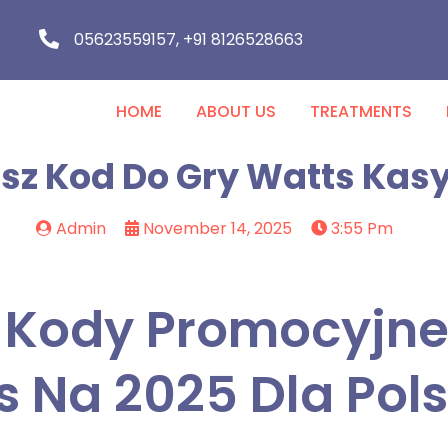
05623559157, +91 8126528663
HOME
ABOUT US
TREATMENTS
sz Kod Do Gry Watts Kasy
Admin
November 14, 2025
3:55 Pm
 Kody Promocyjne
s Na 2025 Dla Pol