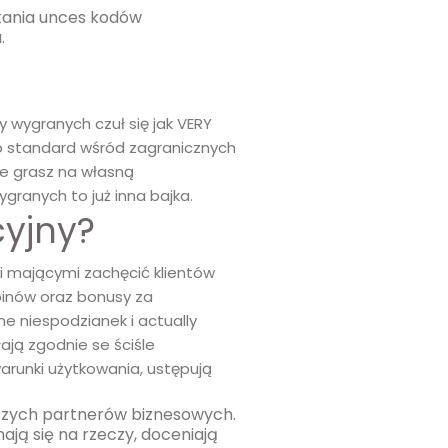
tania unces kodów
.
 wygranych czuł się jak VERY
o standard wśród zagranicznych
ile grasz na własną
granych to już inna bajka.
yjny?
mi mającymi zachęcić klientów
pinów oraz bonusy za
e niespodzianek i actually
ją zgodnie se ściśle
warunki użytkowania, ustępują
aszych partnerów biznesowych.
ają się na rzeczy, doceniają