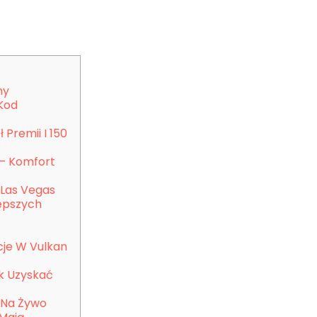
ny
Kod
 Premii I 150
 – Komfort
Las Vegas
epszych
je W Vulkan
ak Uzyskać
 Na Żywo