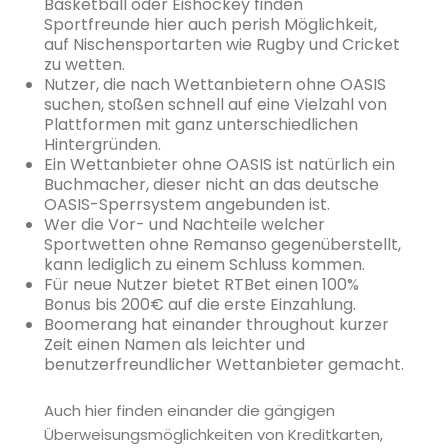
Basketball oder Eishockey finden
Sportfreunde hier auch perish Möglichkeit,
auf Nischensportarten wie Rugby und Cricket
zu wetten.
Nutzer, die nach Wettanbietern ohne OASIS
suchen, stoßen schnell auf eine Vielzahl von
Plattformen mit ganz unterschiedlichen
Hintergründen.
Ein Wettanbieter ohne OASIS ist natürlich ein
Buchmacher, dieser nicht an das deutsche
OASIS-Sperrsystem angebunden ist.
Wer die Vor- und Nachteile welcher
Sportwetten ohne Remanso gegenüberstellt,
kann lediglich zu einem Schluss kommen.
Für neue Nutzer bietet RTBet einen 100%
Bonus bis 200€ auf die erste Einzahlung.
Boomerang hat einander throughout kurzer
Zeit einen Namen als leichter und
benutzerfreundlicher Wettanbieter gemacht.
Auch hier finden einander die gängigen
Überweisungsmöglichkeiten von Kreditkarten,