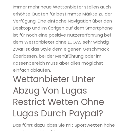
Immer mehr neue Wettanbieter stellen auch
erhöhte Quoten für bestimmte Märkte zu der
Verfügung. Eine einfache Navigation über den
Desktop und im übrigen auf dem Smartphone
ist für noch eine positive Nutzererfahrung bei
dem Wettanbieter ohne LUGAS sehr wichtig.
Zwar ist das Style dem eigenen Geschmack
überlassen, bei der Menüführung oder im
Kassenbereich muss aber alles möglichst
einfach ablaufen.
Wettanbieter Unter
Abzug Von Lugas
Restrict Wetten Ohne
Lugas Durch Paypal?
Das führt dazu, dass Sie mit Sportwetten hohe