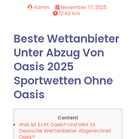
Admin
November 17, 2025
12:42 Am
Beste Wettanbieter
Unter Abzug Von
Oasis 2025
Sportwetten Ohne
Oasis
Content
Was Ist Echt Oasis? Und Gibt Es
Deutsche Wettanbieter Abgerechnet
Oasis?