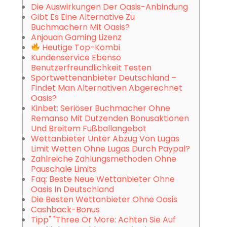
Die Auswirkungen Der Oasis-Anbindung
Gibt Es Eine Alternative Zu
Buchmachern Mit Oasis?
Anjouan Gaming Lizenz
Heutige Top-Kombi
Kundenservice Ebenso
Benutzerfreundlichkeit Testen
Sportwettenanbieter Deutschland –
Findet Man Alternativen Abgerechnet
Oasis?
Kinbet: Seriöser Buchmacher Ohne
Remanso Mit Dutzenden Bonusaktionen
Und Breitem Fußballangebot
Wettanbieter Unter Abzug Von Lugas
Limit Wetten Ohne Lugas Durch Paypal?
Zahlreiche Zahlungsmethoden Ohne
Pauschale Limits
Faq: Beste Neue Wettanbieter Ohne
Oasis In Deutschland
Die Besten Wettanbieter Ohne Oasis
Cashback-Bonus
Tipp" "Three Or More: Achten Sie Auf