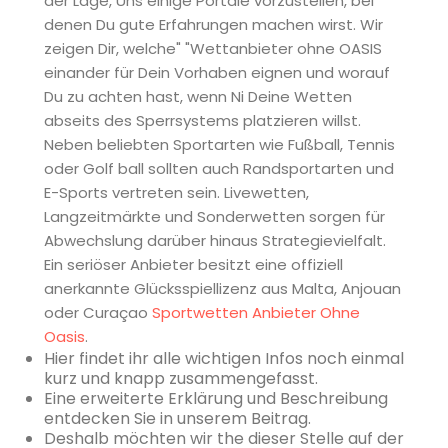
der Lage, Uns einige Portale vorzustellen, bei
denen Du gute Erfahrungen machen wirst. Wir
zeigen Dir, welche" "Wettanbieter ohne OASIS
einander für Dein Vorhaben eignen und worauf
Du zu achten hast, wenn Ni Deine Wetten
abseits des Sperrsystems platzieren willst.
Neben beliebten Sportarten wie Fußball, Tennis
oder Golf ball sollten auch Randsportarten und
E-Sports vertreten sein. Livewetten,
Langzeitmärkte und Sonderwetten sorgen für
Abwechslung darüber hinaus Strategievielfalt.
Ein seriöser Anbieter besitzt eine offiziell
anerkannte Glücksspiellizenz aus Malta, Anjouan
oder Curaçao
Sportwetten Anbieter Ohne
Oasis
.
Hier findet ihr alle wichtigen Infos noch einmal
kurz und knapp zusammengefasst.
Eine erweiterte Erklärung und Beschreibung
entdecken Sie in unserem Beitrag.
Deshalb möchten wir the dieser Stelle auf der