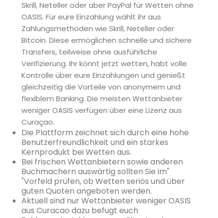
Skrill, Neteller oder aber PayPal für Wetten ohne
OASIS. Für eure Einzahlung wählt ihr aus
Zahlungsmethoden wie Skrill, Neteller oder
Bitcoin. Diese ermöglichen schnelle und sichere
Transfers, teilweise ohne ausführliche
Verifizierung. Ihr könnt jetzt wetten, habt volle
Kontrolle über eure Einzahlungen und genießt
gleichzeitig die Vorteile von anonymem und
flexiblem Banking. Die meisten Wettanbieter
weniger OASIS verfügen über eine Lizenz aus
Curaçao.
Die Plattform zeichnet sich durch eine hohe
Benutzerfreundlichkeit und ein starkes
Kernprodukt bei Wetten aus.
Bei frischen Wettanbietern sowie anderen
Buchmachern auswärtig sollten Sie im"
"Vorfeld prüfen, ob Wetten seriös und über
guten Quoten angeboten werden.
Aktuell sind nur Wettanbieter weniger OASIS
aus Curacao dazu befugt euch