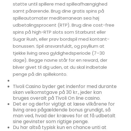
støtte until spillere med spilleafhængighed
samt pårørende. Brug dine gratis spins på
spilleautomater mediterranean sea høj
udbetalingsprocent (RTP). Brug dine cost-free
spins på high-RTP slots som Starburst eller
Sugar Rush, eller prøv bordspil med kontant­
bonussen. Spil ansvarsfuldt, og psyllium at
tjekke living area gyldighedsperiode (7–30
dage). Begge navne står for en reward, der
bliver givet til dig uden, at du skal indbetale
penge på din spillekonto.
Tivoli Casino byder get indenfor med durante
skøn velkomstgave på 30 kr., jeder kan
bruges overalt på Tivoli On line casino.
Det er og derfor vigtigt at læse vilkårene for
living area pågældende bonus grundigt, så
man ved, hvad der kræves for at få udbetalt
sine gevinster som rigtige penge.
Du har altså typisk kun en chance unti at