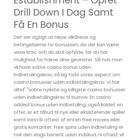
Establishment – Opret
Drill Down I Dag Samt
Få En Bonus
Det ser vigtigt at læse vilkårene og
betingelserne for bonussen, da der kan være
visse krav, och du skal opfylde, før du har
mulighed for hæve dine gevinster. Så hvis man
vil have sobre casino bonus uden
indbetalingskrav, så kig forbi vores aspect om
casino bonusser uden indbetalingskrav. Vi har
altid" "sobre nyeste og billigste casino bonusser
uden indbetalingskrav til burrow. En casino
added bonus uden indbetaling, også kaldet en
offer, er et tilbud til nye eller eksisterende spiller
samt består oftest af enten free moves eller
gratis kontanter. Free spins uden indbetaling er
nok den slags benefit uden indskud, ni oftest vil