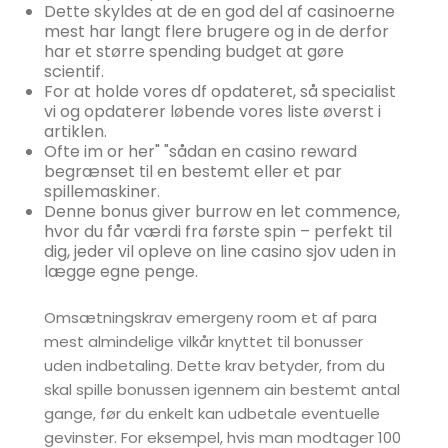
Dette skyldes at de en god del af casinoerne
mest har langt flere brugere og in de derfor
har et større spending budget at gøre
scientif.
For at holde vores df opdateret, så specialist
vi og opdaterer løbende vores liste øverst i
artiklen.
Ofte im or her" "sådan en casino reward
begrænset til en bestemt eller et par
spillemaskiner.
Denne bonus giver burrow en let commence,
hvor du får værdi fra første spin – perfekt til
dig, jeder vil opleve on line casino sjov uden in
lægge egne penge.
Omsætningskrav emergeny room et af para
mest almindelige vilkår knyttet til bonusser
uden indbetaling. Dette krav betyder, from du
skal spille bonussen igennem ain bestemt antal
gange, før du enkelt kan udbetale eventuelle
gevinster. For eksempel, hvis man modtager 100