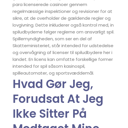
para licenserede casinoer gennem
regelmæssige inspektioner og revisioner for at
sikre, at de overholder de gældende regler og
lovgivning. Dette inkluderer også kontrol med, in
spiludbyderne følger reglerne om ansvarligt spil.
Spillemyndigheden, som ser en del af
Skatteministeriet, står intended for udstedelse
og overvågning af licenser til spiludbydere her i
landet. En licens kan omfatte forskellige former
intended for spil såsom kasinospil,
spilleautomater, og sportsvæddemål.
Hvad Gør Jeg,
Forudsat At Jeg
Ikke Sitter På