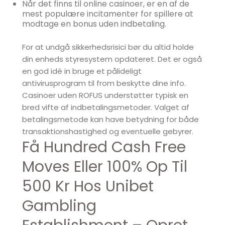
Når det finns til online casinoer, er en af de
mest populære incitamenter for spillere at
modtage en bonus uden indbetaling.
For at undgå sikkerhedsrisici bør du altid holde
din enheds styresystem opdateret. Det er også
en god idé in bruge et pålideligt
antivirusprogram til from beskytte dine info.
Casinoer uden ROFUS understøtter typisk en
bred vifte af indbetalingsmetoder. Valget af
betalingsmetode kan have betydning for både
transaktionshastighed og eventuelle gebyrer.
Få Hundred Cash Free
Moves Eller 100% Op Til
500 Kr Hos Unibet
Gambling