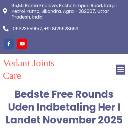
85,86 Rama Enclave, Pashchimpuri Road, Kargil
Petrol Pump, Sikandra, Agra - 282007, Uttar
Pradesh, India
05623559157, +91 8126528663
Vedant Joints
Care
Bedste Free Rounds
Uden Indbetaling Her I
Landet November 2025