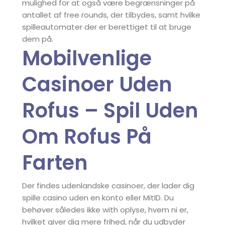
mulighed for at også være begrænsninger på
antallet af free rounds, der tilbydes, samt hvilke
spilleautomater der er berettiget til at bruge
dem på.
Mobilvenlige
Casinoer Uden
Rofus – Spil Uden
Om Rofus På
Farten
Der findes udenlandske casinoer, der lader dig
spille casino uden en konto eller MitID. Du
behøver således ikke with oplyse, hvem ni er,
hvilket giver dig mere frihed, når du udbyder