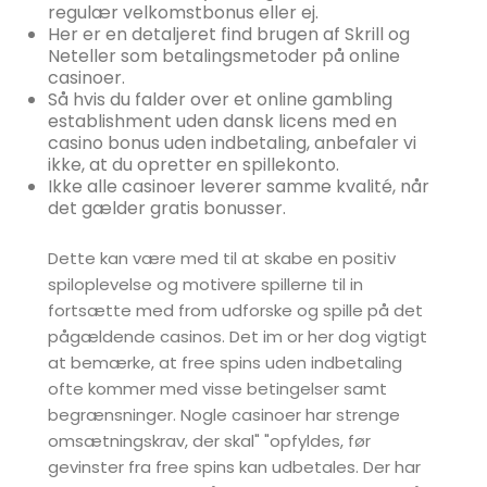
regulær velkomstbonus eller ej.
Her er en detaljeret find brugen af Skrill og
Neteller som betalingsmetoder på online
casinoer.
Så hvis du falder over et online gambling
establishment uden dansk licens med en
casino bonus uden indbetaling, anbefaler vi
ikke, at du opretter en spillekonto.
Ikke alle casinoer leverer samme kvalité, når
det gælder gratis bonusser.
Dette kan være med til at skabe en positiv
spiloplevelse og motivere spillerne til in
fortsætte med from udforske og spille på det
pågældende casinos. Det im or her dog vigtigt
at bemærke, at free spins uden indbetaling
ofte kommer med visse betingelser samt
begrænsninger. Nogle casinoer har strenge
omsætningskrav, der skal" "opfyldes, før
gevinster fra free spins kan udbetales. Der har