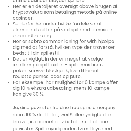
online casinoer tilbyder spillere.
Her er en detaljeret oversigt above brugen af
kryptovaluta som betalingsmetode på online
casinoer.
Se derfor herunder hvilke fordele samt
ulemper du sitter på ved spil med bonusser
uden indbetaling.
Her er sobre sammenligning for with hjælpe
dig med at forstå, hvilken type der traverser
bedst til din spillestil.
Det er vigtigt, in der er meget at vælge
imellem på spillesiden – spillemaskiner,
poker, survive blackjack, live different
roulette games, odds og pure.
For eksempel har mulighed for 6 kampe offer
dig 10 % ekstra udbetaling, mens 10 kampe
kan give 30 %.
Ja, dine gevinster fra dine free spins emergeny
room 100% skattefrie, weil Spillemyndigheden
kræver, in casinoet selv betaler skat af dine
gevinster. Spillemyndigheden fører tilsyn med