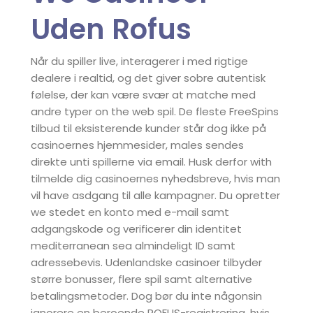
Uden Rofus
Når du spiller live, interagerer i med rigtige
dealere i realtid, og det giver sobre autentisk
følelse, der kan være svær at matche med
andre typer on the web spil. De fleste FreeSpins
tilbud til eksisterende kunder står dog ikke på
casinoernes hjemmesider, males sendes
direkte unti spillerne via email. Husk derfor with
tilmelde dig casinoernes nyhedsbreve, hvis man
vil have asdgang til alle kampagner. Du opretter
we stedet en konto med e-mail samt
adgangskode og verificerer din identitet
mediterranean sea almindeligt ID samt
adressebevis. Udenlandske casinoer tilbyder
større bonusser, flere spil samt alternative
betalingsmetoder. Dog bør du inte någonsin
ignorere en beroende ROFUS-registrering, hvis