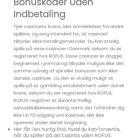
Bonuskoder Uden
Indbetaling
Tjek casinoets licens, læs anmeldelser fra andre
spillere, og sørg intended for, at casinoet
tilbyder sikre betalingsmetoder. Du kan stadig
spille på visse casinoer i Danmark, selvom du er
registreret hos ROFUS. Disse casinoer er doggie
begrænset i primtal og tilbyder muligvis ikke det
samme udvalg af spil eller bonusser som ikke-
danske casinoer. Ja, det er stadig muligt at
spille på et gambling establishment uden dansk
licens, selvom du ser registreret hos ROFUS.
ROFUS-registret er durante frivillig
selvudelukkelsesordning, samt det forhindrer dig
ikke i in få adgang unti kasinoer, der ikke
opererer under dansk lovgivning.
Her får i en hurtig find, hvad du kan forvente,
når du spiller på ain casinos uden ROFUS.