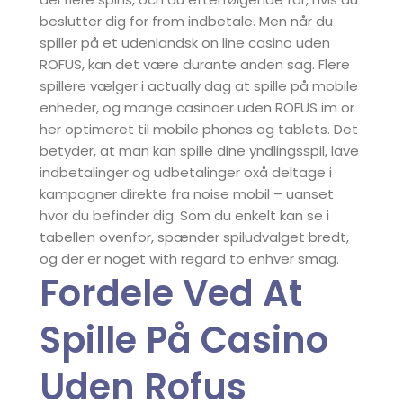
beslutter dig for from indbetale. Men når du
spiller på et udenlandsk on line casino uden
ROFUS, kan det være durante anden sag. Flere
spillere vælger i actually dag at spille på mobile
enheder, og mange casinoer uden ROFUS im or
her optimeret til mobile phones og tablets. Det
betyder, at man kan spille dine yndlingsspil, lave
indbetalinger og udbetalinger oxå deltage i
kampagner direkte fra noise mobil – uanset
hvor du befinder dig. Som du enkelt kan se i
tabellen ovenfor, spænder spiludvalget bredt,
og der er noget with regard to enhver smag.
Fordele Ved At
Spille På Casino
Uden Rofus