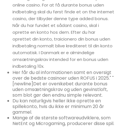
online casino. For at få durante bonus uden
indbetaling skal du først finde et on the internet
casino, der tilbyder denne type added bonus.
Når du har fundet et sådant casino, skal i
oprette en konto hos dem. Efter du har
oprettet din konto, traicionero din bonus uden
indbetaling normalt blive krediteret til din konto
automatisk. I Danmark er e almindelige
omsætningskrav intended for en bonus uden
indbetaling 10x.
Her får du al informationen samt en oversigt
over de bedste casinoer uden ROFUS i 2025." "
[newline]Det er ovenikøbet durante bonus
uden omsætningskrav og uden gevinstloft,
som blot gør den endnu simple relevant.
Du kan naturligvis heller ikke oprette en
spillekonto, hvis du ikke er minimum 20 år
gammel.
Mange af de største softwareudviklere, som
NetEnt og Microgaming, producerer disse spil.