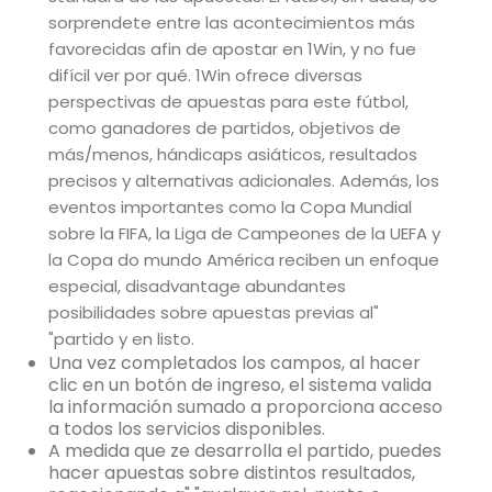
sorprendete entre las acontecimientos más
favorecidas afin de apostar en 1Win, y no fue
difícil ver por qué. 1Win ofrece diversas
perspectivas de apuestas para este fútbol, ​​
como ganadores de partidos, objetivos de
más/menos, hándicaps asiáticos, resultados
precisos y alternativas adicionales. Además, los
eventos importantes como la Copa Mundial
sobre la FIFA, la Liga de Campeones de la UEFA y
la Copa do mundo América reciben un enfoque
especial, disadvantage abundantes
posibilidades sobre apuestas previas al"
"partido y en listo.
Una vez completados los campos, al hacer
clic en un botón de ingreso, el sistema valida
la información sumado a proporciona acceso
a todos los servicios disponibles.
A medida que ze desarrolla el partido, puedes
hacer apuestas sobre distintos resultados,