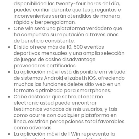
disponibilidad las twenty-four horas del día,
puedes confiar durante que tus preguntas e
inconvenientes serán atendidos de manera
rápida y berpengalaman.
One win sera una plataforma verdadero que
ha compuesto su reputación a traves años
de beneficio consistente.
El sitio ofrece más de 10, 500 eventos
deportivos mensuales y una amplia selección
de juegos de casino disadvantage
proveedores certificados.
La aplicación móvil está disponible em virtude
de sistemas Android elizabeth iOS, ofreciendo
muchas las funciones delete sitio web en un
formato optimizado para smartphones.
Cabe destacar que sobre el entorno
electronic usted puede encontrar
testimonios variados de mis usuarios, y tais
como ocurre con cualquier plataforma en
línea, existirán percepciones total favorables
como adversas.
La aplicación móvil de 1 Win representa la