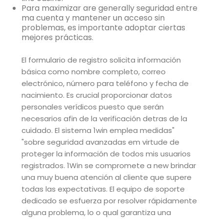
Para maximizar are generally seguridad entre
ma cuenta y mantener un acceso sin
problemas, es importante adoptar ciertas
mejores prácticas.
El formulario de registro solicita información
básica como nombre completo, correo
electrónico, número para teléfono y fecha de
nacimiento. Es crucial proporcionar datos
personales verídicos puesto que serán
necesarios afin de la verificación detras de la
cuidado. El sistema 1win emplea medidas"
"sobre seguridad avanzadas em virtude de
proteger la información de todos mis usuarios
registrados. 1Win se compromete a new brindar
una muy buena atención al cliente que supere
todas las expectativas. El equipo de soporte
dedicado se esfuerza por resolver rápidamente
alguna problema, lo o qual garantiza una