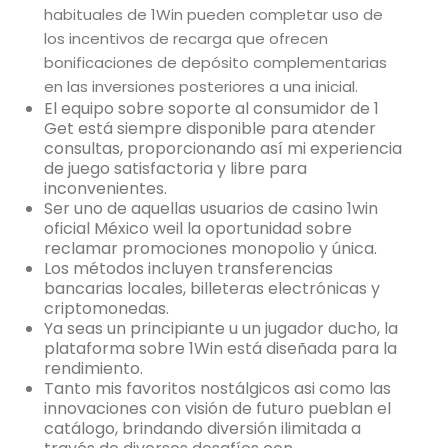
habituales de 1Win pueden completar uso de
los incentivos de recarga que ofrecen
bonificaciones de depósito complementarias
en las inversiones posteriores a una inicial.
El equipo sobre soporte al consumidor de 1
Get está siempre disponible para atender
consultas, proporcionando así mi experiencia
de juego satisfactoria y libre para
inconvenientes.
Ser uno de aquellas usuarios de casino 1win
oficial México weil la oportunidad sobre
reclamar promociones monopolio y única.
Los métodos incluyen transferencias
bancarias locales, billeteras electrónicas y
criptomonedas.
Ya seas un principiante u un jugador ducho, la
plataforma sobre 1Win está diseñada para la
rendimiento.
Tanto mis favoritos nostálgicos asi como las
innovaciones con visión de futuro pueblan el
catálogo, brindando diversión ilimitada a