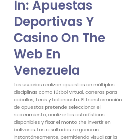
In: Apuestas
Deportivas Y
Casino On The
Web En
Venezuela
Los usuarios realizan apuestas en múltiples
disciplinas como fútbol virtual, carreras para
caballos, tenis y baloncesto. El transformación
de apuestas pretende seleccionar el
recreamiento, analizar las estadísticas
disponibles y fixar el monto the invertir en
bolívares. Los resultados ze generan
instantáneamente, permitiendo visualizar la