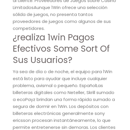
al cliente. Proveedores de Juegos sobre Casino
LimitadosAunque 1Win ofrece una selección
sólida de juegos, no presenta tantos
proveedores de juegos como algunos de sus
competidores.
¿realiza 1win Pagos
Efectivos Some Sort Of
Sus Usuarios?
Ya sea de día o de noche, el equipo para 1Win
está listo para ayudar que incluye cualquier
problema, avismal o pequeño. EspañolLas
billeteras digitales como Neteller, Skrill sumado
a ecoPayz brindan una forma rápida sumado a
segura de dormir en 1Win. Los depósitos con
billeteras electrónicas generalmente sony
ericsson procesan instantáneamente, lo que
permite entretenerse sin demoras. Los clientes