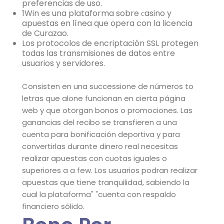
preferencias de uso.
1Win es una plataforma sobre сasino y
apuestas en línea que opera con la licencia
de Curazao.
Los protocolos de encriptación SSL protegen
todas las transmisiones de datos entre
usuarios y servidores.
Consisten en una successione de números to
letras que alone funcionan en cierta página
web y que otorgan bonos o promociones. Las
ganancias del recibo se transfieren a una
cuenta para bonificación deportiva y para
convertirlas durante dinero real necesitas
realizar apuestas con cuotas iguales o
superiores a a few. Los usuarios podran realizar
apuestas que tiene tranquilidad, sabiendo la
cual la plataforma" "cuenta con respaldo
financiero sólido.