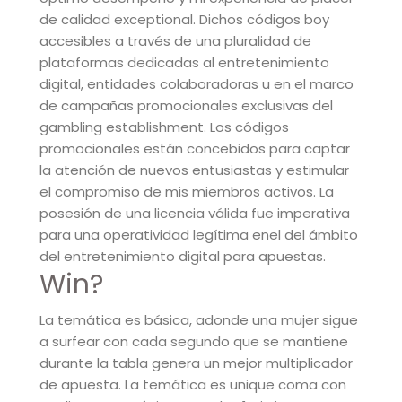
de calidad exceptional. Dichos códigos boy
accesibles a través de una pluralidad de
plataformas dedicadas al entretenimiento
digital, entidades colaboradoras u en el marco
de campañas promocionales exclusivas del
gambling establishment. Los códigos
promocionales están concebidos para captar
la atención de nuevos entusiastas y estimular
el compromiso de mis miembros activos. La
posesión de una licencia válida fue imperativa
para una operatividad legítima enel del ámbito
del entretenimiento digital para apuestas.
Win?
La temática es básica, adonde una mujer sigue
a surfear con cada segundo que se mantiene
durante la tabla genera un mejor multiplicador
de apuesta. La temática es unique coma con