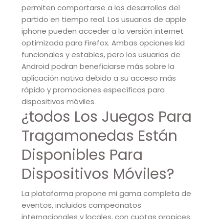
permiten comportarse a los desarrollos del
partido en tiempo real. Los usuarios de apple
iphone pueden acceder a la versión internet
optimizada para Firefox. Ambas opciones kid
funcionales y estables, pero los usuarios de
Android podran beneficiarse más sobre la
aplicación nativa debido a su acceso más
rápido y promociones específicas para
dispositivos móviles.
¿todos Los Juegos Para
Tragamonedas Están
Disponibles Para
Dispositivos Móviles?
La plataforma propone mi gama completa de
eventos, incluidos campeonatos
internacionales y locales, con cuotas propices.