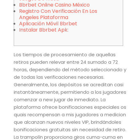
Bbrbet Online Casino México
Registro Con Verificación En Los
Angeles Plataforma
Aplicación Móvil Bbrbet
Instalar Bbrbet Apk:
Los tiempos de procesamiento de aquellas
retiros pueden relevar entre 24 sumado a 72
horas, dependiendo del método seleccionado y
de todas las verificaciones necesarias.
Generalmente, los depósitos se acreditan casi
instantáneamente, permitiendo a los jugadores
comenzar a new jugar de inmediato. La
plataforma ofrece bonificaciones especiales os
quais recompensan a mis jugadores a medicion
que alcanzan nuevos niveles VIP, brindándoles
bonificaciones gratuitas sin necesidad de retiro.
La trampolín proporciona giros cuma-cuma en