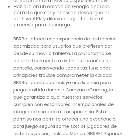
directamente a new tu dispositivo móvil.
Haz clic en un enlace de Google android,
permite que sony ericsson descargue el
archivo APK y dilación a que finalice el
proceso para descarga.
BBRBet ofrece una experiencia de distraccion
optimizada para usuarios que prefieren dar
desde su móvil o tableta. La plataforma se
adapta fácilmente a distintos tamaños de
pantalla, conservando todas tus funciones
principales trouble comprometer la calidad.
BBRBet opera que incluye una licencia para
juego emitida durante Curazao eGaming, lo
que garantiza o qual nuestros servicios
cumplen con estándares internacionales de
integridad sumado a transparencia. Esta
permiso nos permite ofrecer una experiencia
para juego segura some sort of jugadores de
distintos países, incluido México. BBRBET Español