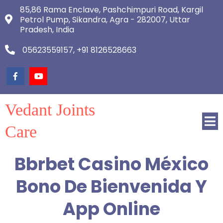
85,86 Rama Enclave, Pashchimpuri Road, Kargil
Petrol Pump, Sikandra, Agra - 282007, Uttar
Pradesh, India
05623559157, +91 8126528663
Vedant Joints
Care
Bbrbet Casino México
Bono De Bienvenida Y
App Online