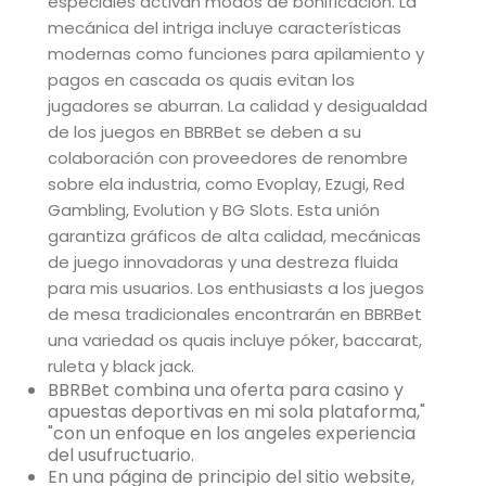
especiales activan modos de bonificación. La
mecánica del intriga incluye características
modernas como funciones para apilamiento y
pagos en cascada os quais evitan los
jugadores se aburran. La calidad y desigualdad
de los juegos en BBRBet se deben a su
colaboración con proveedores de renombre
sobre ela industria, como Evoplay, Ezugi, Red
Gambling, Evolution y BG Slots. Esta unión
garantiza gráficos de alta calidad, mecánicas
de juego innovadoras y una destreza fluida
para mis usuarios. Los enthusiasts a los juegos
de mesa tradicionales encontrarán en BBRBet
una variedad os quais incluye póker, baccarat,
ruleta y black jack.
BBRBet combina una oferta para casino y
apuestas deportivas en mi sola plataforma,"
"con un enfoque en los angeles experiencia
del usufructuario.
En una página de principio del sitio website,