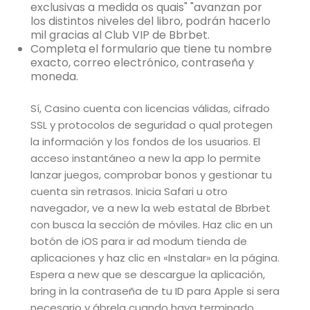
exclusivas a medida os quais" "avanzan por
los distintos niveles del libro, podrán hacerlo
mil gracias al Club VIP de Bbrbet.
Completa el formulario que tiene tu nombre
exacto, correo electrónico, contraseña y
moneda.
Sí, Casino cuenta con licencias válidas, cifrado
SSL y protocolos de seguridad o qual protegen
la información y los fondos de los usuarios. El
acceso instantáneo a new la app lo permite
lanzar juegos, comprobar bonos y gestionar tu
cuenta sin retrasos. Inicia Safari u otro
navegador, ve a new la web estatal de Bbrbet
con busca la sección de móviles. Haz clic en un
botón de iOS para ir ad modum tienda de
aplicaciones y haz clic en «Instalar» en la página.
Espera a new que se descargue la aplicación,
bring in la contraseña de tu ID para Apple si sera
necesario y ábrela cuando haya terminado.