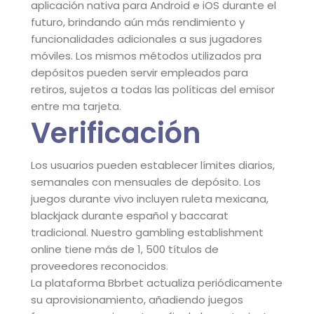
aplicación nativa para Android e iOS durante el
futuro, brindando aún más rendimiento y
funcionalidades adicionales a sus jugadores
móviles. Los mismos métodos utilizados pra
depósitos pueden servir empleados para
retiros, sujetos a todas las políticas del emisor
entre ma tarjeta.
Verificación
Los usuarios pueden establecer límites diarios,
semanales con mensuales de depósito. Los
juegos durante vivo incluyen ruleta mexicana,
blackjack durante español y baccarat
tradicional. Nuestro gambling establishment
online tiene más de 1, 500 títulos de
proveedores reconocidos.
La plataforma Bbrbet actualiza periódicamente
su aprovisionamiento, añadiendo juegos