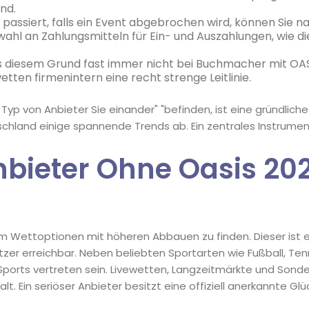
ind.
passiert, falls ein Event abgebrochen wird, können Sie n
ahl an Zahlungsmitteln für Ein- und Auszahlungen, wie d
 diesem Grund fast immer nicht bei Buchmacher mit OAS
tten firmenintern eine recht strenge Leitlinie.
yp von Anbieter Sie einander" "befinden, ist eine gründliche
schland einige spannende Trends ab. Ein zentrales Instrument
bieter Ohne Oasis 202
m Wettoptionen mit höheren Abbauen zu finden. Dieser ist e
Nutzer erreichbar. Neben beliebten Sportarten wie Fußball, Ten
orts vertreten sein. Livewetten, Langzeitmärkte und Sonde
t. Ein seriöser Anbieter besitzt eine offiziell anerkannte Glüc