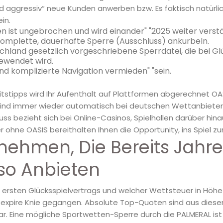
nd aggressiv“ neue Kunden anwerben bzw. Es faktisch natürli
in.
 ist ungebrochen und wird einander" "2025 weiter verst
komplette, dauerhafte Sperre (Ausschluss) ankurbeln.
tschland gesetzlich vorgeschriebene Sperrdatei, die bei G
ewendet wird.
d komplizierte Navigation vermieden" "sein.
itstipps wird Ihr Aufenthalt auf Plattformen abgerechnet OA
d, sind immer wieder automatisch bei deutschen Wettanbiete
ss bezieht sich bei Online-Casinos, Spielhallen darüber hin
 ohne OASIS bereithalten Ihnen die Opportunity, ins Spiel zu
rnehmen, Die Bereits Jahr
o Anbieten
 ersten Glücksspielvertrags und welcher Wettsteuer in Höhe 
expire Knie gegangen. Absolute Top-Quoten sind aus diese
r. Eine mögliche Sportwetten-Sperre durch die PALMERAL is