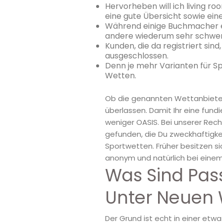
Hervorheben will ich living ro
eine gute Übersicht sowie ein
Während einige Buchmacher ei
andere wiederum sehr schwer
Kunden, die da registriert si
ausgeschlossen.
Denn je mehr Varianten für S
Wetten.
Ob die genannten Wettanbieter o
überlassen. Damit Ihr eine fund
weniger OASIS. Bei unserer Re
gefunden, die Du zweckhaftigkei
Sportwetten. Früher besitzen si
anonym und natürlich bei eine
Was Sind Pa
Unter Neuen 
Der Grund ist echt in einer etw