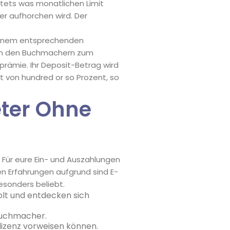
stets was monatlichen Limit
er aufhorchen wird. Der
 einem entsprechenden
von den Buchmachern zum
rämie. Ihr Deposit-Betrag wird
 von hundred or so Prozent, so
eter Ohne
. Für eure Ein- und Auszahlungen
en Erfahrungen aufgrund sind E-
besonders beliebt.
lt und entdecken sich
 Buchmacher.
lizenz vorweisen können.