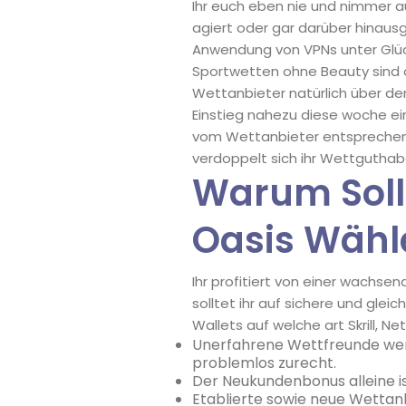
Ihr euch eben nie und nimmer a
agiert oder gar darüber hinausg
Anwendung von VPNs unter Glück
Sportwetten ohne Beauty sind 
Wettanbieter natürlich über d
Einstieg nahezu diese woche ei
vom Wettanbieter entsprechend
verdoppelt sich ihr Wettguthab
Warum Soll
Oasis Wähl
Ihr profitiert von einer wachse
solltet ihr auf sichere und gle
Wallets auf welche art Skrill, N
Unerfahrene Wettfreunde werd
problemlos zurecht.
Der Neukundenbonus alleine i
Etablierte sowie neue Wettan