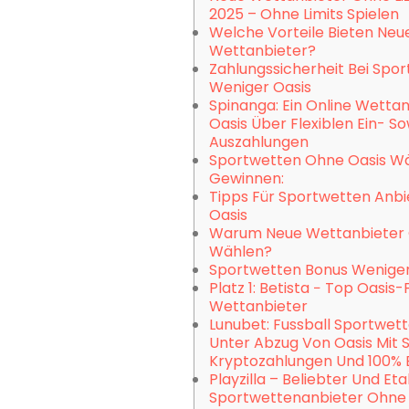
2025 – Ohne Limits Spielen
Welche Vorteile Bieten Neu
Wettanbieter?
Zahlungssicherheit Bei Spo
Weniger Oasis
Spinanga: Ein Online Wetta
Oasis Über Flexiblen Ein- So
Auszahlungen
Sportwetten Ohne Oasis W
Gewinnen:
Tipps Für Sportwetten Anb
Oasis
Warum Neue Wettanbieter 
Wählen?
Sportwetten Bonus Weniger
Platz 1: Betista − Top Oasis-
Wettanbieter
Lunubet: Fussball Sportwet
Unter Abzug Von Oasis Mit 
Kryptozahlungen Und 100% 
Playzilla – Beliebter Und Eta
Sportwettenanbieter Ohne 