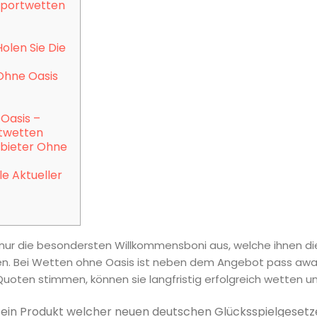
 Sportwetten
olen Sie Die
 Ohne Oasis
Oasis –
rtwetten
bieter Ohne
le Aktueller
 nur die besondersten Willkommensboni aus, welche ihnen di
arten. Bei Wetten ohne Oasis ist neben dem Angebot pass aw
 Quoten stimmen, können sie langfristig erfolgreich wetten 
h ein Produkt welcher neuen deutschen Glücksspielgesetz