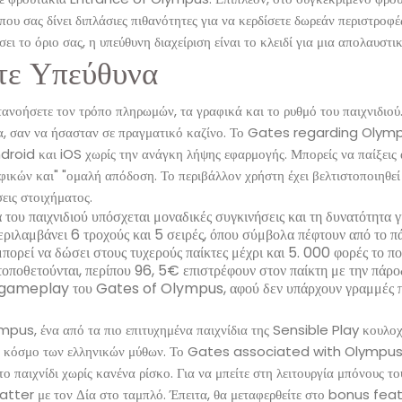
που σας δίνει διπλάσιες πιθανότητες για να κερδίσετε δωρεάν περιστροφές
ίσει το όριο σας, η υπεύθυνη διαχείριση είναι το κλειδί για μια απολαυστικ
τε Υπεύθυνα
τανοήσετε τον τρόπο πληρωμών, τα γραφικά και το ρυθμό του παιχνιδιού
α, σαν να ήσασταν σε πραγματικό καζίνο. Το Gates regarding Olympu
droid και iOS χωρίς την ανάγκη λήψης εφαρμογής. Μπορείς να παίξεις
κών και" "ομαλή απόδοση. Το περιβάλλον χρήστη έχει βελτιστοποιηθεί 
εις στοιχήματος.
ου παιχνιδιού υπόσχεται μοναδικές συγκινήσεις και τη δυνατότητα γι
αμβάνει 6 τροχούς και 5 σειρές, όπου σύμβολα πέφτουν από το πά
εί να δώσει στους τυχερούς παίκτες μέχρι και 5. 000 φορές το πο
οποθετούνται, περίπου 96, 5€ επιστρέφουν στον παίκτη με την πάρο
το gameplay του Gates of Olympus, αφού δεν υπάρχουν γραμμές 
us, ένα από τα πιο επιτυχημένα παιχνίδια της Sensible Play κουλοχέ
ικό κόσμο των ελληνικών μύθων. Το Gates associated with Olympus
 το παιχνίδι χωρίς κανένα ρίσκο. Για να μπείτε στη λειτουργία μπόνου
catter με τον Δία στο ταμπλό. Έπειτα, θα μεταφερθείτε στο bonus fea