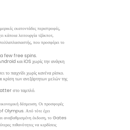
ερικές εκατοντάδες περιστροφές,
ει κάποια λειτουργία τζάκποτ,
ς πολλαπλασιαστής, που προσφέρει το
 a few free spins.
ndroid και iOS χωρίς την ανάγκη
το παιχνίδι χωρίς κανένα ρίσκο.
και κρίση των ανεξάρτητων μελών της
catter στο ταμπλό.
 οικονομική δέσμευση. Οι προσφορές
 of Olympus. Από τότε έχει
 και αναβαθμισμένη έκδοση, το Gates
ερες πιθανότητες να κερδίσεις