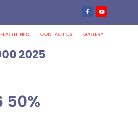
HEALTH INFO
CONTACT US
GALLERY
5000 2025
96 50%