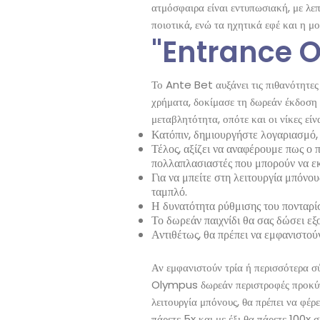
ατμόσφαιρα είναι εντυπωσιακή, με λεπ
ποιοτικά, ενώ τα ηχητικά εφέ και η μ
"Entrance O
Το Ante Bet αυξάνει τις πιθανότητες
χρήματα, δοκίμασε τη δωρεάν έκδοση τ
μεταβλητότητα, οπότε και οι νίκες είνα
Κατόπιν, δημιουργήστε λογαριασμό, 
Τέλος, αξίζει να αναφέρουμε πως ο 
πολλαπλασιαστές που μπορούν να εκ
Για να μπείτε στη λειτουργία μπόν
ταμπλό.
Η δυνατότητα ρύθμισης του πονταρίσ
Το δωρεάν παιχνίδι θα σας δώσει εξο
Αντιθέτως, θα πρέπει να εμφανιστούν
Αν εμφανιστούν τρία ή περισσότερα σ
Olympus δωρεάν περιστροφές προκύπτ
λειτουργία μπόνους, θα πρέπει να φέρ
πάρετε 5x και με έξι θα πάρετε 100