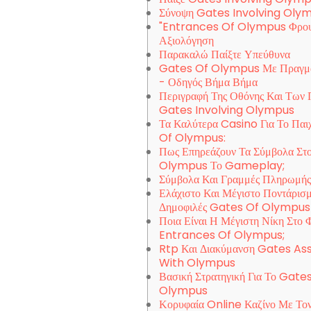
Σύνοψη Gates Involving Olym
"Entrances Of Olympus Φρου
Αξιολόγηση
Παρακαλώ Παίξτε Υπεύθυνα
Gates Of Olympus Με Πραγμα
- Οδηγός Βήμα Βήμα
Περιγραφή Της Οθόνης Και Των 
Gates Involving Olympus
Τα Καλύτερα Casino Για Το Παι
Of Olympus:
Πως Επηρεάζουν Τα Σύμβολα Στ
Olympus Το Gameplay;
Σύμβολα Και Γραμμές Πληρωμής
Ελάχιστο Και Μέγιστο Ποντάρισ
Δημοφιλές Gates Of Olympus
Ποια Είναι Η Μέγιστη Νίκη Στο 
Entrances Of Olympus;
Rtp Και Διακύμανση Gates As
With Olympus
Βασική Στρατηγική Για Το Gate
Olympus
Κορυφαία Online Καζίνο Με Το