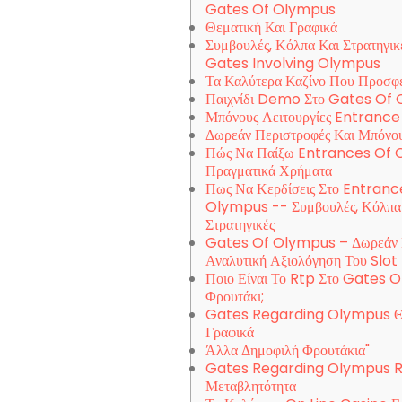
Gates Of Olympus
Θεματική Και Γραφικά
Συμβουλές, Κόλπα Και Στρατηγικέ
Gates Involving Olympus
Τα Καλύτερα Καζίνο Που Προσφέ
Παιχνίδι Demo Στο Gates Of
Μπόνους Λειτουργίες Entranc
Δωρεάν Περιστροφές Και Μπόνο
Πώς Να Παίξω Entrances Of
Πραγματικά Χρήματα
Πως Να Κερδίσεις Στο Entranc
Olympus -- Συμβουλές, Κόλπα
Στρατηγικές
Gates Of Olympus – Δωρεάν Π
Αναλυτική Αξιολόγηση Του Slot 
Ποιο Είναι Το Rtp Στο Gates
Φρουτάκι;
Gates Regarding Olympus Θε
Γραφικά
Άλλα Δημοφιλή Φρουτάκια"
Gates Regarding Olympus R
Μεταβλητότητα