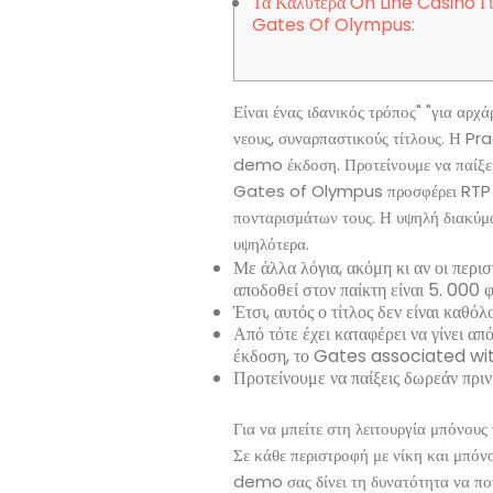
Τα Καλύτερα On Line Casino Για
Gates Of Olympus:
Είναι ένας ιδανικός τρόπος" "για αρχ
νεους, συναρπαστικούς τίτλους. Η 
demo έκδοση. Προτείνουμε να παίξεις
Gates of Olympus προσφέρει RTP nin
πονταρισμάτων τους. Η υψηλή διακύμα
υψηλότερα.
Με άλλα λόγια, ακόμη κι αν οι περ
αποδοθεί στον παίκτη είναι 5. 000 φ
Έτσι, αυτός ο τίτλος δεν είναι καθ
Από τότε έχει καταφέρει να γίνει α
έκδοση, το Gates associated w
Προτείνουμε να παίξεις δωρεάν πριν 
Για να μπείτε στη λειτουργία μπόνο
Σε κάθε περιστροφή με νίκη και μπόν
demo σας δίνει τη δυνατότητα να ποντ