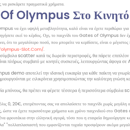
να ρισκάρετε πραγματικά χρήματα.
 Of Olympus Στο Κινητό
s να έχει υψηλή μεταβλητότητα, καλό είναι να έχετε περιθώριο για μ
νηγήσετε εκεί το κέρδος. Οχι, το παιχνίδι του Gates of Olympus δεν έχ
ει, ότι το μεγαλύτερο ποσό, που μπορείτε να κερδίσετε, είναι ο μέγιστο
folympus-Slot.com/
.
 σύμβολα scatter κατά τις δωρεάν περιστροφές, θα πάρετε επιπλέον
 πλήρως συμβατό με κινητές συσκευές, λειτουργώντας άψογα σε A
demo αποτελεί την ιδανική ευκαιρία για κάθε παίκτη να γνωρίσει 
 δημιουργούνται με ειλικρίνεια χρησιμοποιώντας την καλύτερη γνώση 
γία μπόνους, θα πρέπει να φέρετε τέσσερα ή περισσότερα σύμβολα s
όλις 0, 20€, επιτρέποντας σας να απολαύσετε το παιχνίδι χωρίς μεγάλη
ς, ώστε να έχετε περισσότερα χρήματα και χρόνο παιχνιδιού στο Gates
μένα φρουτάκια στην ελληνική αγορά, τόσο που η εταιρεία δημιούργησε
" "πολλαπλασιαστή που εμφανίζονται τυχαία προσφέρουν ακόμα μεγαλύτ