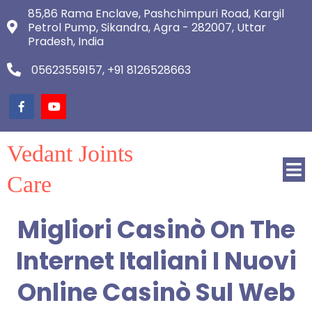
85,86 Rama Enclave, Pashchimpuri Road, Kargil
Petrol Pump, Sikandra, Agra - 282007, Uttar
Pradesh, India
05623559157, +91 8126528663
Vedant Joints
Care
Migliori Casinò On The
Internet Italiani I Nuovi
Online Casinò Sul Web