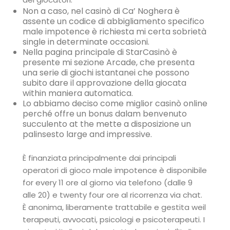
Non a caso, nel casinò di Ca’ Noghera è
assente un codice di abbigliamento specifico
male impotence è richiesta mi certa sobrietà
single in determinate occasioni.
Nella pagina principale di StarCasinò è
presente mi sezione Arcade, che presenta
una serie di giochi istantanei che possono
subito dare il approvazione della giocata
within maniera automatica.
Lo abbiamo deciso come miglior casinò online
perché offre un bonus dalam benvenuto
succulento at the mette a disposizione un
palinsesto large and impressive.
È finanziata principalmente dai principali
operatori di gioco male impotence è disponibile
for every 11 ore al giorno via telefono (dalle 9
alle 20) e twenty four ore al ricorrenza via chat.
È anonima, liberamente trattabile e gestita weil
terapeuti, avvocati, psicologi e psicoterapeuti. I