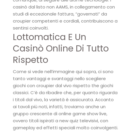
casinò dal listo non AAMS, in collegamento con
studi di eccezionale fattura, “governati” da
croupier competenti e cordiali, contribuiscono a
sentirsi coinvolti.
Lottomatica E Un
Casinò Online Di Tutto
Rispetto
Come si vede nell’immagine qui sopra, ci sono
tanto vantaggi e svantaggi nello scegliere
giochi con croupier dal vivo rispetto the giochi
classici. C’è da ribadire che, per quanto riguarda
i titoli dal vivo, la varietà è assicurata. Accanto
ai tavoli più noti, infatti, troviamo anche un
gruppo crescente di online game show live,
ovvero titoli ispirati a new quiz televisivi, con
gameplay ed effetti speciali molto coinvolgenti.