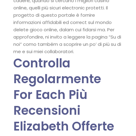
cadere, quando si cercano i migliori casinò
online, quelli più sicuri electronic protetti. Il
progetto di questo portale è fornire
informazioni affidabili ed correct sul mondo
delete gioco online, dalam cui fidarsi ma. Per
approfondire, ni invito a leggere la pagina “Su di
noi” como também a scoprire un po’ di più su di
me e sui miei collaboratori.
Controlla
Regolarmente
For Each Più
Recensioni
Elizabeth Offerte