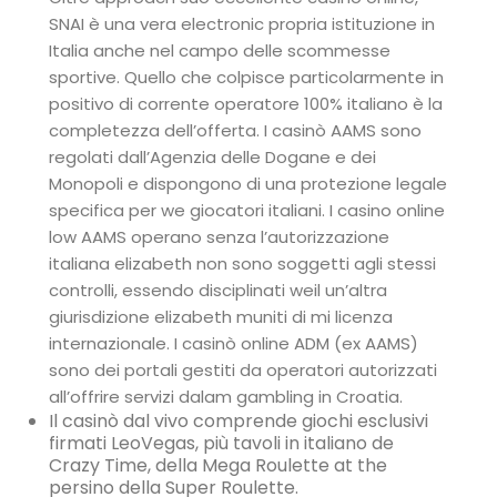
SNAI è una vera electronic propria istituzione in
Italia anche nel campo delle scommesse
sportive. Quello che colpisce particolarmente in
positivo di corrente operatore 100% italiano è la
completezza dell’offerta. I casinò AAMS sono
regolati dall’Agenzia delle Dogane e dei
Monopoli e dispongono di una protezione legale
specifica per we giocatori italiani. I casino online
low AAMS operano senza l’autorizzazione
italiana elizabeth non sono soggetti agli stessi
controlli, essendo disciplinati weil un’altra
giurisdizione elizabeth muniti di mi licenza
internazionale. I casinò online ADM (ex AAMS)
sono dei portali gestiti da operatori autorizzati
all’offrire servizi dalam gambling in Croatia.
Il casinò dal vivo comprende giochi esclusivi
firmati LeoVegas, più tavoli in italiano de
Crazy Time, della Mega Roulette at the
persino della Super Roulette.