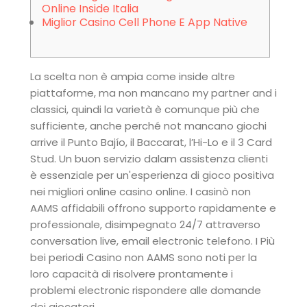
Online Inside Italia
Miglior Casino Cell Phone E App Native
La scelta non è ampia come inside altre
piattaforme, ma non mancano my partner and i
classici, quindi la varietà è comunque più che
sufficiente, anche perché not mancano giochi
arrive il Punto Bajío, il Baccarat, l’Hi-Lo e il 3 Card
Stud. Un buon servizio dalam assistenza clienti
è essenziale per un'esperienza di gioco positiva
nei migliori online casino online. I casinò non
AAMS affidabili offrono supporto rapidamente e
professionale, disimpegnato 24/7 attraverso
conversation live, email electronic telefono. I Più
bei periodi Casino non AAMS sono noti per la
loro capacità di risolvere prontamente i
problemi electronic rispondere alle domande
dei giocatori.