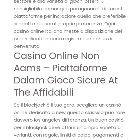
settore e alla varietà di giochi offerti. È
consigliabile comunque paragonare" "different
piattaforme per incrociare quella che preferibile
si adatta allesamt proprie preferenze. Ogni
casinò online italiano mette a disposizione dei
propri clienti appena registrati un bonus di
benvenuto.
Casino Online Non
Aams – Piattaforme
Dalam Gioco Sicure At
The Affidabili
Se il blackjack è il tuo gara, scegliere un casinò
online dedicato a new questo classico può fare
davvero los angeles differenza. Un buon casinò
per il blackjack deve offrire un’ampia varietà di
varianti, con regole, limiti di colpo, pagamenti e