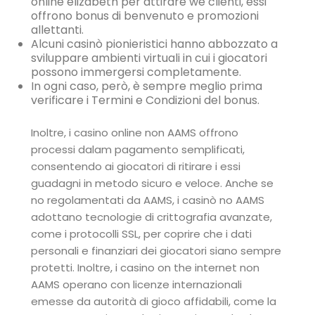
online elizabeth per attirare we clienti, essi
offrono bonus di benvenuto e promozioni
allettanti.
Alcuni casinò pionieristici hanno abbozzato a
sviluppare ambienti virtuali in cui i giocatori
possono immergersi completamente.
In ogni caso, però, è sempre meglio prima
verificare i Termini e Condizioni del bonus.
Inoltre, i casino online non AAMS offrono
processi dalam pagamento semplificati,
consentendo ai giocatori di ritirare i essi
guadagni in metodo sicuro e veloce. Anche se
no regolamentati da AAMS, i casinò no AAMS
adottano tecnologie di crittografia avanzate,
come i protocolli SSL, per coprire che i dati
personali e finanziari dei giocatori siano sempre
protetti. Inoltre, i casino on the internet non
AAMS operano con licenze internazionali
emesse da autorità di gioco affidabili, come la