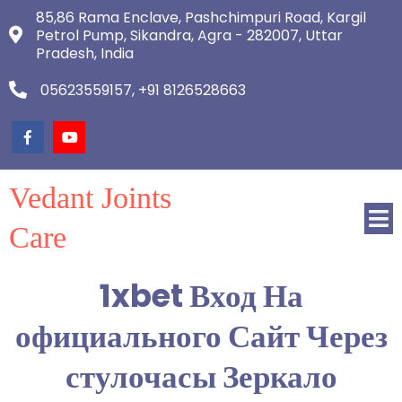
85,86 Rama Enclave, Pashchimpuri Road, Kargil
Petrol Pump, Sikandra, Agra - 282007, Uttar
Pradesh, India
05623559157, +91 8126528663
Vedant Joints
Care
1xbet Вход На
официального Сайт Через
стулочасы Зеркало