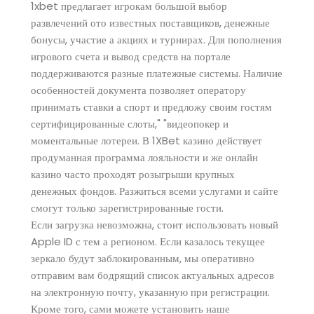
1xbet предлагает игрокам большой выбор
развлечений ото известных поставщиков, денежные
бонусы, участие а акциях и турнирах. Для пополнения
игрового счета и вывод средств на портале
поддерживаются разные платежные системы. Наличие
особенностей документа позволяет оператору
принимать ставки а спорт и предложу своим гостям
сертифицированные слоты," "видеопокер и
моментальные лотереи. В 1XBet казино действует
продуманная программа лояльности и же онлайн
казино часто проходят розыгрыши крупных
денежных фондов. Разжиться всеми услугами и сайте
смогут только зарегистрированные гости.
Если загрузка невозможна, стоит использовать новый
Apple ID с тем а регионом. Если казалось текущее
зеркало будут заблокированным, мы оперативно
отправим вам бодрящий список актуальных адресов
на электронную почту, указанную при регистрации.
Кроме того, сами можете установить наше