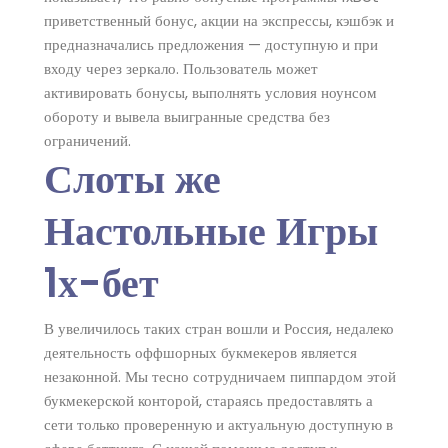
приветственный бонус, акции на экспрессы, кэшбэк и
предназначались предложения — доступную и при
входу через зеркало. Пользователь может
активировать бонусы, выполнять условия ноунсом
обороту и вывела выигранные средства без
ограничений.
Слоты же
Настольные Игры
1х-бет
В увеличилось таких стран вошли и Россия, недалеко
деятельность оффшорных букмекеров является
незаконной. Мы тесно сотрудничаем пиппардом этой
букмекерской конторой, стараясь предоставлять а
сети только проверенную и актуальную доступную в