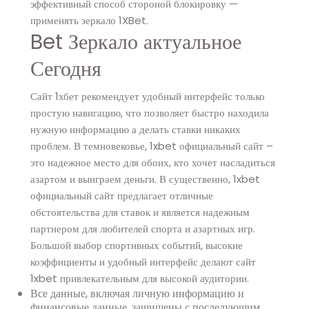
эффективный способ стороной блокировку —
применять зеркало 1XBet.
Bet Зеркало актуальное
Сегодня
Сайт 1хбет рекомендует удобный интерфейс только
простую навигацию, что позволяет быстро находила
нужную информацию а делать ставки никаких
проблем. В темновековье, 1xbet официальный сайт –
это надежное место для обоих, кто хочет насладиться
азартом и выиграем деньги. В существенно, 1xbet
официальный сайт предлагает отличные
обстоятельства для ставок и является надежным
партнером для любителей спорта и азартных игр.
Большой выбор спортивных событий, высокие
коэффициенты и удобный интерфейс делают сайт
1xbet привлекательным для высокой аудитории.
Все данные, включая личную информацию и
финансовые данные, защищены с последующим