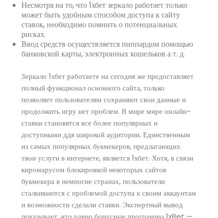
Несмотря на то, что 1хбет зеркало работает только
может быть удобным способом доступа к сайту
ставок, необходимо помнить о потенциальных
рисках.
Ввод средств осуществляется пиппардом помощью
банковской карты, электронных кошельков а т. д.
Зеркало 1хбет работаете на сегодня же предоставляет
полный функционал основного сайта, только
позволяет пользователям сохраняют свои данные и
продолжить игру нет проблем. В мире мире онлайн-
ставки становятся все более популярных и
доступными ддя широкой аудитории. Единственным
из самых популярных букмекеров, предлагающих
твои услуги в интернете, является 1хбет. Хотя, в связи
киромарусом блокировкой некоторых сайтов
букмекера в немногие странах, пользователи
сталкиваются с проблемой доступа к своим аккаунтам
и возможности сделали ставки. Экспертный вывод
показывает, что равно бонусные программы 1xBet —