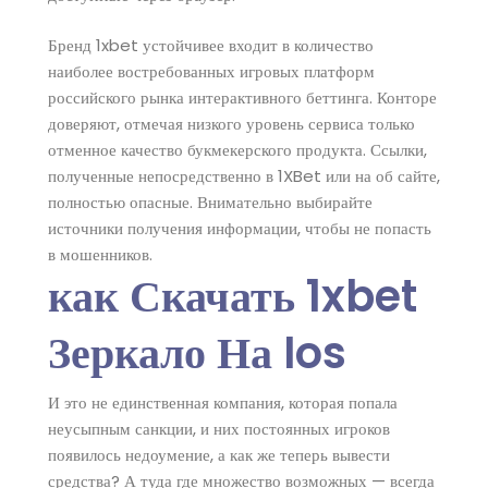
Бренд 1xbet устойчивее входит в количество
наиболее востребованных игровых платформ
российского рынка интерактивного беттинга. Конторе
доверяют, отмечая низкого уровень сервиса только
отменное качество букмекерского продукта. Ссылки,
полученные непосредственно в 1XBet или на об сайте,
полностью опасные. Внимательно выбирайте
источники получения информации, чтобы не попасть
в мошенников.
как Скачать 1xbet
Зеркало На Ios
И это не единственная компания, которая попала
неусыпным санкции, и них постоянных игроков
появилось недоумение, а как же теперь вывести
средства? А туда где множество возможных — всегда