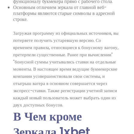
функционалу букмекера прямо с рабочего стола.
Основным отличием зеркала от главной веб-
платформы являются старые символы в адресной
строке.
Загружая программу из официальных источников, вы
потеряете получить устаревшую версию. Со
временем правила, относящиеся к бонусному вагону,
претерпели существенные. Ранее при вычислении"
"бонусной суммы учитывались ставки на отдельные
моменты. В настоящее время ведущие букмекерские
компании усовершенствовали свои системы, и
отыгрыш вагера в основном совершается через
экспресс-ставки. Также регистрации учетной записи
каждый новый пользователь может выбрать один из
двух доступных бонусов.
В Чем кроме
Зеркала 1xbet