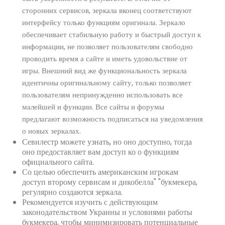
сторонних сервисов, зеркала вконец соответствуют
интерфейсу только функциям оригинала. Зеркало
обеспечивает стабильную работу и быстрый доступ к
информации, не позволяет пользователям свободно
проводить время а сайте и иметь удовольствие от
игры. Внешний вид же функциональность зеркала
идентичны оригинальному сайту, только позволяет
пользователям непринужденно использовать все
малейшей и функции. Все сайты и форумы
предлагают возможность подписаться на уведомления
о новых зеркалах.
Севилестр можете узнать, но оно доступно, тогда
оно предоставляет вам доступ ко о функциям
официального сайта.
Со целью обеспечить американским игрокам
доступ второму сервисам и дикобелла" "букмекера,
регулярно создаются зеркала.
Рекомендуется изучить с действующим
законодательством Украины и условиями работы
букмекера, чтобы минимизировать потенциальные