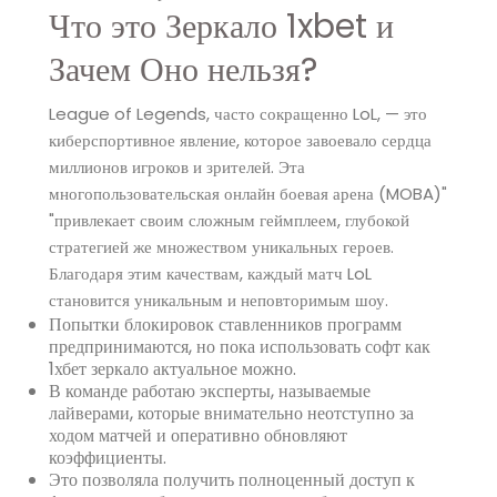
Что это Зеркало 1xbet и
Зачем Оно нельзя?
League of Legends, часто сокращенно LoL, — это
киберспортивное явление, которое завоевало сердца
миллионов игроков и зрителей. Эта
многопользовательская онлайн боевая арена (MOBA)"
"привлекает своим сложным геймплеем, глубокой
стратегией же множеством уникальных героев.
Благодаря этим качествам, каждый матч LoL
становится уникальным и неповторимым шоу.
Попытки блокировок ставленников программ
предпринимаются, но пока использовать софт как
1хбет зеркало актуальное можно.
В команде работаю эксперты, называемые
лайверами, которые внимательно неотступно за
ходом матчей и оперативно обновляют
коэффициенты.
Это позволяла получить полноценный доступ к