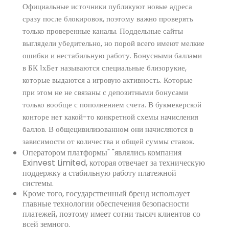
Официальные источники публикуют новые адреса
сразу после блокировок, поэтому важно проверять
только проверенные каналы. Поддельные сайты
выглядели убедительно, но порой всего имеют мелкие
ошибки и нестабильную работу. Бонусными баллами
в БК 1хБет называются специальные близорукие,
которые выдаются а игровую активность. Которые
при этом не не связаны с депозитными бонусами
только вообще с пополнением счета. В букмекерской
конторе нет какой-то конкретной схемы начисления
баллов. В общецивилизованном они начисляются в
зависимости от количества и общей суммы ставок.
Оператором платформы" "являлись компания
Exinvest Limited, которая отвечает за техническую
поддержку а стабильную работу платежной
системы.
Кроме того, государственный бренд использует
главные технологии обеспечения безопасности
платежей, поэтому имеет сотни тысяч клиентов со
всей земного.