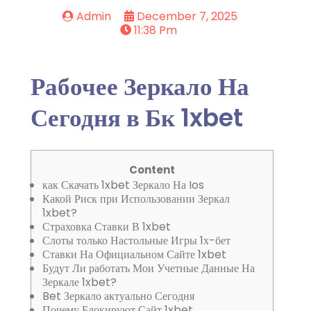
Admin
December 7, 2025
11:38 Pm
Рабочее Зеркало На
Сегодня в Бк 1xbet
Content
как Скачать 1xbet Зеркало На Ios
Какой Риск при Использовании Зеркал
1xbet?
Страховка Ставки В 1xbet
Слоты только Настольные Игры 1х-бет
Ставки На Официальном Сайте 1xbet
Будут Ли работать Мои Учетные Данные На
Зеркале 1xbet?
Bet Зеркало актуально Сегодня
Почему Блокируют Сайт 1xbet