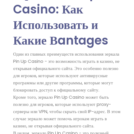
Casino: Как
Использовать и
Какие Вantages
Один из главных преимуществ использования зеркала
Pin Up Casino - это возможность играть в казино, не
открывая официального сайта. Это особенно полезно
для игроков, которые используют антивирусные
программы или другие программы, которые могут
блокировать доступ к официальному сайту.
Кроме того, зеркало Pin Up Casino может быть
полезно для игроков, которые используют proxy-
серверы или VPN, чтобы скрыть свой IP-адрес. В этом
случае зеркало может помочь игрокам играть в
казино, не открывая официального сайта.
В целом, зеркало Pin Up Casino - это полезный