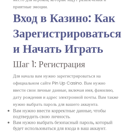
приятные эмоции.
Вход в Казино: Как
Зарегистрироваться
и Начать Играть
Шаг 1: Регистрация
Для начала вам нужно зарегистрироваться на
официальном сайте Pin Up Casino. Вам нужно
ввести свои личные данные, включая имя, фамилию,
дату рождения и адрес электронной почты. Вам также
нужно выбрать пароль для вашего аккаунта.
Вам нужно ввести корректные данные, чтобы
подтвердить свою личность.
Вам нужно выбрать безопасный пароль, который
будет использоваться для входа в ваш аккаунт.