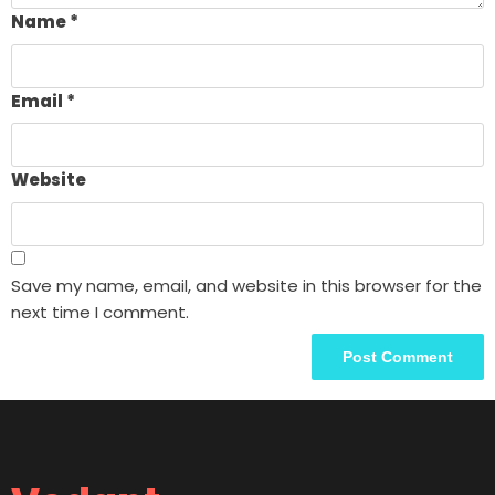
Name
*
Email
*
Website
Save my name, email, and website in this browser for the
next time I comment.