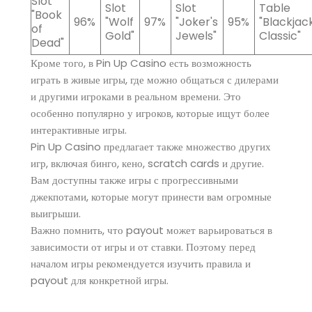
Slot
Slot
Slot
Table
"Book
96%
"Wolf
97%
"Joker's
95%
"Blackjac
of
Gold"
Jewels"
Classic"
Dead"
Кроме того, в Pin Up Casino есть возможность
играть в живые игры, где можно общаться с дилерами
и другими игроками в реальном времени. Это
особенно популярно у игроков, которые ищут более
интерактивные игры.
Pin Up Casino предлагает также множество других
игр, включая бинго, кено, scratch cards и другие.
Вам доступны также игры с прогрессивными
джекпотами, которые могут принести вам огромные
выигрыши.
Важно помнить, что payout может варьироваться в
зависимости от игры и от ставки. Поэтому перед
началом игры рекомендуется изучить правила и
payout для конкретной игры.