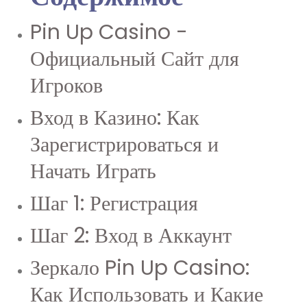
Pin Up Casino -
Официальный Сайт для
Игроков
Вход в Казино: Как
Зарегистрироваться и
Начать Играть
Шаг 1: Регистрация
Шаг 2: Вход в Аккаунт
Зеркало Pin Up Casino:
Как Использовать и Какие