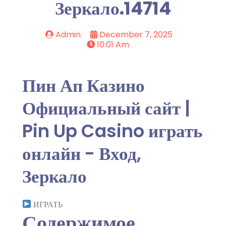
Зеркало.14714
Admin
December 7, 2025
10:01 Am
Пин Ап Казино
Официальный сайт |
Pin Up Casino играть
онлайн - Вход,
Зеркало
ИГРАТЬ
Содержимое