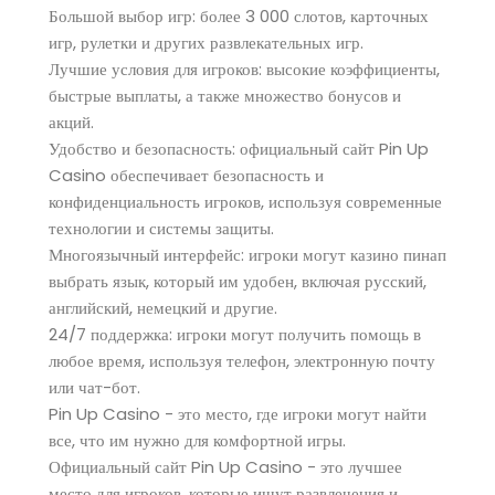
Большой выбор игр: более 3 000 слотов, карточных
игр, рулетки и других развлекательных игр.
Лучшие условия для игроков: высокие коэффициенты,
быстрые выплаты, а также множество бонусов и
акций.
Удобство и безопасность: официальный сайт Pin Up
Casino обеспечивает безопасность и
конфиденциальность игроков, используя современные
технологии и системы защиты.
Многоязычный интерфейс: игроки могут казино пинап
выбрать язык, который им удобен, включая русский,
английский, немецкий и другие.
24/7 поддержка: игроки могут получить помощь в
любое время, используя телефон, электронную почту
или чат-бот.
Pin Up Casino - это место, где игроки могут найти
все, что им нужно для комфортной игры.
Официальный сайт Pin Up Casino - это лучшее
место для игроков, которые ищут развлечения и