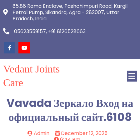
85,86 Rama Enclave, Pashchimpuri Road, Kargil
Petrol Pump, Sikandra, Agra - 282007, Uttar
Pradesh, India
05623559157, +91 8126528663
Vedant Joints
Care
Vavada Зеркало Вход на
официальный сайт.6108
Admin
December 12, 2025
6:44 Pm