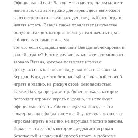
Официальный сайт Вавада - это место, где вы можете
найти все, что вам нужно для игры. Здесь вы можете
зарегистрироваться, сделать депозит, выбрать игру и
начать играть. Вавада также предлагает множество
бонусов и акций, которые помогут вам начать играть
с более высокими ставками.
Но что если официальный сайт Вавада заблокирован в
вашей стране? В этом случае вы можете использовать
зеркало Вавада, которое позволяет игрокам
доступаться к казино, не нарушая местные законы.
Зеркало Вавада - это безопасный и надежный способ
играть в казино, не рискуя своей безопасностью.
Также, Вавада предлагает рабочее зеркало, которое
позволяет игрокам играть в казино, не используя
официальный сайт. Рабочее зеркало Вавада - это
альтернатива официальному сайту, которая позволяет
игрокам играть в казино, не нарушая местные законы.
Вавада - это казино, которое предлагает игрокам
безопасный и надежный способ играть в любимые