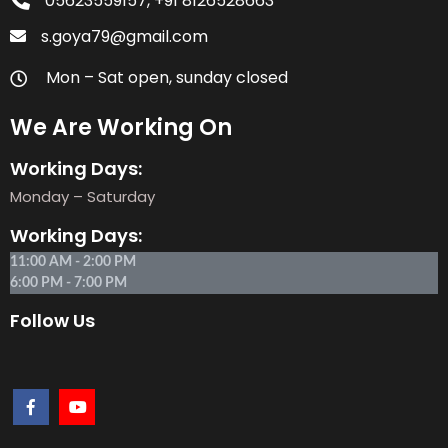
05623559157, +91 8126528663
s.goya79@gmail.com
Mon – Sat open, sunday closed
We Are Working On
Working Days:
Monday – Saturday
Working Days:
11:00 AM - 2:00 PM
6:00 PM - 7:00 PM
Follow Us