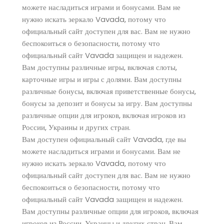
можете насладиться играми и бонусами. Вам не
нужно искать зеркало Vavada, потому что
официальный сайт доступен для вас. Вам не нужно
беспокоиться о безопасности, потому что
официальный сайт Vavada защищен и надежен.
Вам доступны различные игры, включая слоты,
карточные игры и игры с долями. Вам доступны
различные бонусы, включая приветственные бонусы,
бонусы за депозит и бонусы за игру. Вам доступны
различные опции для игроков, включая игроков из
России, Украины и других стран.
Вам доступен официальный сайт Vavada, где вы
можете насладиться играми и бонусами. Вам не
нужно искать зеркало Vavada, потому что
официальный сайт доступен для вас. Вам не нужно
беспокоиться о безопасности, потому что
официальный сайт Vavada защищен и надежен.
Вам доступны различные опции для игроков, включая
игроков из России, Украины и других стран. Вам