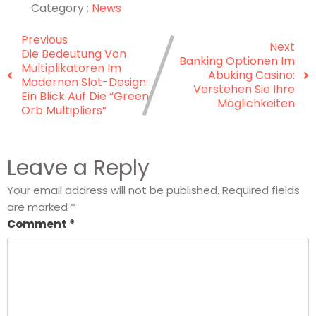
Category :
News
Previous
Next
Die Bedeutung Von
Banking Optionen Im
Multiplikatoren Im
Abuking Casino:
Modernen Slot-Design:
Verstehen Sie Ihre
Ein Blick Auf Die “green
Möglichkeiten
Orb Multipliers”
Leave a Reply
Your email address will not be published.
Required fields
are marked
*
Comment
*