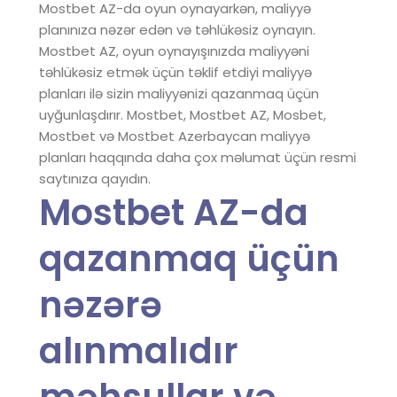
Mostbet AZ-da oyun oynayarkən, maliyyə
planınıza nəzər edən və təhlükəsiz oynayın.
Mostbet AZ, oyun oynayışınızda maliyyəni
təhlükəsiz etmək üçün təklif etdiyi maliyyə
planları ilə sizin maliyyənizi qazanmaq üçün
uyğunlaşdırır. Mostbet, Mostbet AZ, Mosbet,
Mostbet və Mostbet Azerbaycan maliyyə
planları haqqında daha çox məlumat üçün resmi
saytınıza qayıdın.
Mostbet AZ-da
qazanmaq üçün
nəzərə
alınmalıdır
məhsullar və