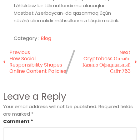
təhlükəsiz bir təlimatlandırma alacaqlar.
Mostbet Azerbaycan-da qazanmaq üçün
nəzərə alınmalıdır məhsullarımızı təqdim edirik.
Category :
Blog
Previous
Next
How Social
Cryptoboss Онлайн
Responsibility Shapes
Казино Официальный
Online Content Policies
Сайт.763
Leave a Reply
Your email address will not be published.
Required fields
are marked
*
Comment
*