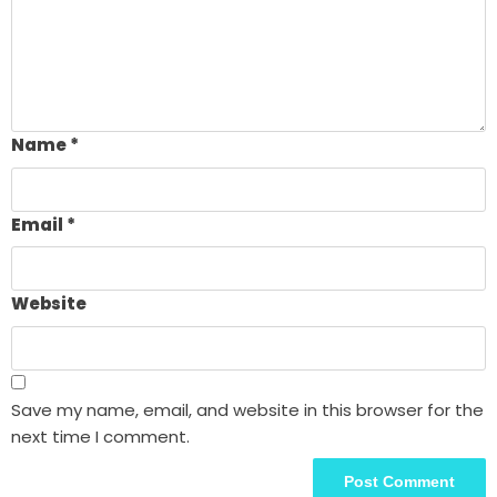
Name
*
Email
*
Website
Save my name, email, and website in this browser for the
next time I comment.