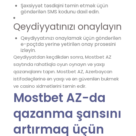
Şəxsiyyət təsdiqini təmin etmək üçün
göndərilən SMS kodunu daxil edin.
Qeydiyyatınızı onaylayın
Qeydiyyatınızı onaylamak üçün göndərilən
e-poçtda yerinə yetirilən onay prosesini
izləyin.
Qeydiyyatdan keçdikdən sonra, Mostbet AZ
saytında rahatlıqla oyun oynayın və yaxşı
qazanıqlarını tapın. Mostbet AZ, Azerbaycan
istifadəçilərinə ən yaxşı və ən güvenilən bukmek
ve casino xidmətlərini təmin edir.
Mostbet AZ-da
qazanma şansını
artırmaq üçün