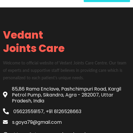
Vedant
Joints Care
Welcome to official website of Vedant Joints Care Centre. Our team
of experts and supportive staff believes in providing care which is
personalized to each patient's unique needs.
85,86 Rama Enclave, Pashchimpuri Road, Kargil
Petrol Pump, Sikandra, Agra - 282007, Uttar
Pradesh, India
05623559157, +91 8126528663
s.goya79@gmail.com