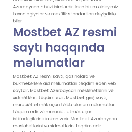
Azerbaycan - bəzi isimlərdir, lakin bizim əldəyimiz
texnologiyalar və məxfilik standartları dəyişdirilə
bilər.
Mostbet AZ rəsmi
saytı haqqında
məlumatlar
Mostbet AZ rəsmi saytı, qazinolara və
bukmekərlərə aid məlumatları təqdim edən veb
saytdır. Mostbet Azerbaycan məsləhətlərini və
xidmətlərini təqdim edir. Mostbet giriş saytı,
müraciət etmək üçün tələb olunan məlumatları
təqdim edir və müraciət etmək üçün
istifadəçilərinə imkan verir. Mostbet Azerbaycan
məsləhətlərini və xidmətlərini təqdim edir.