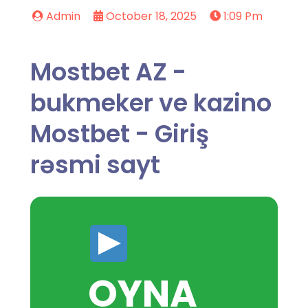
Admin
October 18, 2025
1:09 Pm
Mostbet AZ -
bukmeker ve kazino
Mostbet - Giriş
rəsmi sayt
OYNA